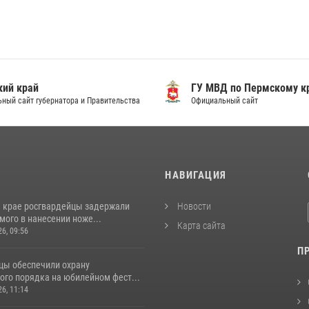
ий край
ГУ МВД по Пермскому к
ный сайт губернатора и Правительства
Официальный сайт
И
НАВИГАЦИЯ
 крае росгвардейцы задержали
Новости
ого в нанесении ноже...
Карта сайта
26, 09:56
П
цы обеспечили охрану
ого порядка на юбилейном фест...
26, 11:14