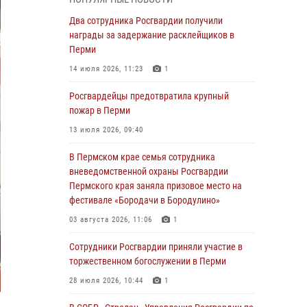
В Пермском крае семья сотрудника
Два сотрудника Росгвардии получили
вневедомственной охраны Росгвардии
награды за задержание расклейщиков в
Пермского края заняла призовое место на
Перми
фестивале «Бородачи в Бородулино»
14 июля 2026, 11:23
1
03 августа 2026, 11:06
1
Росгвардейцы предотвратила крупный
В Пермском крае росгвардейцы провели
пожар в Перми
«Урок мужества» для юных спортсменов
13 июля 2026, 09:40
03 августа 2026, 10:59
1
В Пермском крае семья сотрудника
Росгвардеец спас тонущую женщину в
вневедомственной охраны Росгвардии
Пермском крае
Пермского края заняла призовое место на
фестивале «Бородачи в Бородулино»
30 июля 2026, 05:19
03 августа 2026, 11:06
1
Сотрудники Росгвардии приняли участие в
торжественном богослужении в Перми
Сотрудники Росгвардии приняли участие в
торжественном богослужении в Перми
28 июля 2026, 10:44
1
28 июля 2026, 10:44
1
Росгвардейцы оказали силовую поддержку
при задержании участников преступной