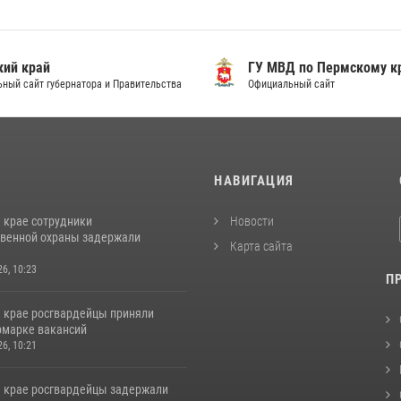
ий край
ГУ МВД по Пермскому к
ный сайт губернатора и Правительства
Официальный сайт
И
НАВИГАЦИЯ
 крае сотрудники
Новости
венной охраны задержали
Карта сайта
26, 10:23
П
 крае росгвардейцы приняли
ярмарке вакансий
26, 10:21
 крае росгвардейцы задержали