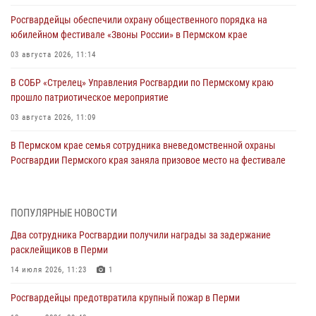
Росгвардейцы обеспечили охрану общественного порядка на
юбилейном фестивале «Звоны России» в Пермском крае
03 августа 2026, 11:14
В СОБР «Стрелец» Управления Росгвардии по Пермскому краю
прошло патриотическое мероприятие
03 августа 2026, 11:09
В Пермском крае семья сотрудника вневедомственной охраны
Росгвардии Пермского края заняла призовое место на фестивале
«Бородачи в Бородулино»
03 августа 2026, 11:06
1
ПОПУЛЯРНЫЕ НОВОСТИ
В Пермском крае росгвардейцы провели «Урок мужества» для
Два сотрудника Росгвардии получили награды за задержание
юных спортсменов
расклейщиков в Перми
03 августа 2026, 10:59
1
14 июля 2026, 11:23
1
Росгвардеец спас тонущую женщину в Пермском крае
Росгвардейцы предотвратила крупный пожар в Перми
30 июля 2026, 05:19