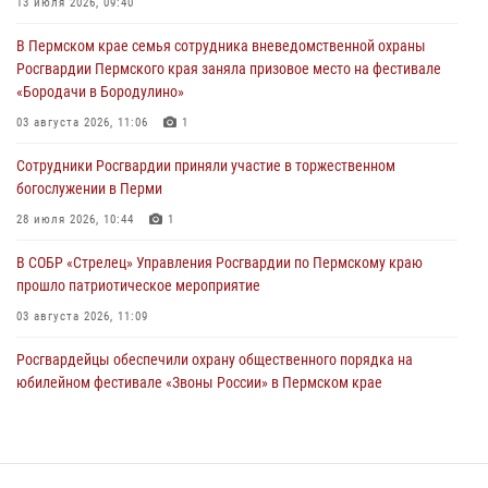
13 июля 2026, 09:40
Сотрудники Росгвардии приняли участие в торжественном
В Пермском крае семья сотрудника вневедомственной охраны
богослужении в Перми
Росгвардии Пермского края заняла призовое место на фестивале
28 июля 2026, 10:44
1
«Бородачи в Бородулино»
Росгвардейцы оказали силовую поддержку при задержании
03 августа 2026, 11:06
1
участников преступной группы в Пермском крае
Сотрудники Росгвардии приняли участие в торжественном
28 июля 2026, 06:15
богослужении в Перми
28 июля 2026, 10:44
1
В СОБР «Стрелец» Управления Росгвардии по Пермскому краю
прошло патриотическое мероприятие
03 августа 2026, 11:09
Росгвардейцы обеспечили охрану общественного порядка на
юбилейном фестивале «Звоны России» в Пермском крае
03 августа 2026, 11:14
Заместитель директора Росгвардии Герой России генерал-
полковник Алексей Кузьменков поздравил специалистов