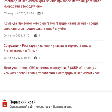
Росгвардии Пермского края заняла призовое место на фестивале
24 июля 2026, 08:45
2
«Бородачи в Бородулино»
Юные защитники порядка: росгвардейцы провели день в клубе
03 августа 2026, 11:06
1
«Апельсин» города Верещагино
Команда Приволжского округа Росгвардии стала лучшей среди
24 июля 2026, 08:43
специалистов продовольственной службы
06 июля 2026, 11:01
8
Сотрудники Росгвардии приняли участие в торжественном
богослужении в Перми
28 июля 2026, 10:44
1
Дети участников СВО посетили с экскурсией СОБР «Стрелец» и
комнату боевой славы Управления Росгвардии в Пермском крае
07 июля 2026, 11:00
4
В Пермском крае сотрудники вневедомственной охраны
Росгвардии приняли участие в народном празднике
«Сабантуй-2026»
ГУ МВД по Пермск
ора и Правительства
Официальный сайт
07 июля 2026, 10:02
3