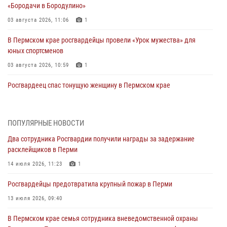
«Бородачи в Бородулино»
03 августа 2026, 11:06
1
В Пермском крае росгвардейцы провели «Урок мужества» для
юных спортсменов
03 августа 2026, 10:59
1
Росгвардеец спас тонущую женщину в Пермском крае
30 июля 2026, 05:19
Сотрудники Росгвардии приняли участие в торжественном
ПОПУЛЯРНЫЕ НОВОСТИ
богослужении в Перми
Два сотрудника Росгвардии получили награды за задержание
28 июля 2026, 10:44
1
расклейщиков в Перми
Росгвардейцы оказали силовую поддержку при задержании
14 июля 2026, 11:23
1
участников преступной группы в Пермском крае
Росгвардейцы предотвратила крупный пожар в Перми
28 июля 2026, 06:15
13 июля 2026, 09:40
Сотрудник СОБР «Стрелец» провели встречу в рамках
В Пермском крае семья сотрудника вневедомственной охраны
ведомственной акции «Каникулы с Росгвардией»