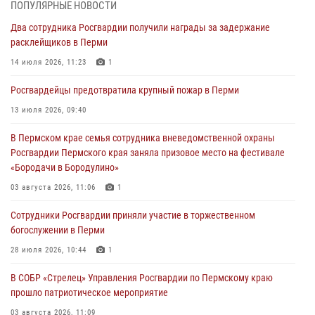
ПОПУЛЯРНЫЕ НОВОСТИ
В Пермском крае росгвардейцы провели «Урок мужества» для
Два сотрудника Росгвардии получили награды за задержание
юных спортсменов
расклейщиков в Перми
03 августа 2026, 10:59
1
14 июля 2026, 11:23
1
Росгвардеец спас тонущую женщину в Пермском крае
Росгвардейцы предотвратила крупный пожар в Перми
30 июля 2026, 05:19
13 июля 2026, 09:40
Сотрудники Росгвардии приняли участие в торжественном
В Пермском крае семья сотрудника вневедомственной охраны
богослужении в Перми
Росгвардии Пермского края заняла призовое место на фестивале
28 июля 2026, 10:44
1
«Бородачи в Бородулино»
Росгвардейцы оказали силовую поддержку при задержании
03 августа 2026, 11:06
1
участников преступной группы в Пермском крае
Сотрудники Росгвардии приняли участие в торжественном
28 июля 2026, 06:15
богослужении в Перми
28 июля 2026, 10:44
1
В СОБР «Стрелец» Управления Росгвардии по Пермскому краю
прошло патриотическое мероприятие
03 августа 2026, 11:09