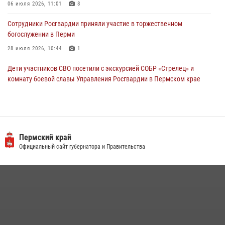
06 июля 2026, 11:01
8
Сотрудники Росгвардии приняли участие в торжественном
богослужении в Перми
28 июля 2026, 10:44
1
Дети участников СВО посетили с экскурсией СОБР «Стрелец» и
комнату боевой славы Управления Росгвардии в Пермском крае
07 июля 2026, 11:00
4
В Пермском крае сотрудники вневедомственной охраны
Росгвардии приняли участие в народном празднике
«Сабантуй-2026»
Пермский край
Официальный сайт губернатора и Правительства
07 июля 2026, 10:02
3
В СОБР «Стрелец» Управления Росгвардии по Пермскому краю
прошло патриотическое мероприятие
03 августа 2026, 11:09
Заместитель директора Росгвардии Герой России генерал-
полковник Алексей Кузьменков поздравил специалистов