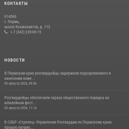
КОНТАКТЫ
ветеринарно-санитарной службы с годовщиной образования
13 июля 2026, 10:43
614066
г. Пермь,
В Пермском крае росгвардейцы приняли участие в ярмарке
шоссе Космонавтов, д. 113
вакансий
+ 7 (342) 228-09-15
07 июля 2026, 09:52
НОВОСТИ
В Пермском крае росгвардейцы задержали подозреваемого в
нанесении ноже...
05 августа 2026, 09:56
Росгвардейцы обеспечили охрану общественного порядка на
юбилейном фест...
03 августа 2026, 11:14
В СОБР «Стрелец» Управления Росгвардии по Пермскому краю
прошло патрио...