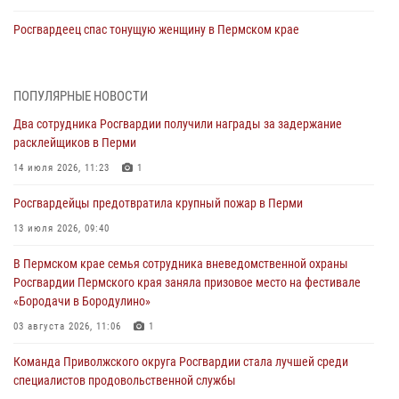
Росгвардеец спас тонущую женщину в Пермском крае
30 июля 2026, 05:19
Сотрудники Росгвардии приняли участие в торжественном
ПОПУЛЯРНЫЕ НОВОСТИ
богослужении в Перми
Два сотрудника Росгвардии получили награды за задержание
28 июля 2026, 10:44
1
расклейщиков в Перми
Росгвардейцы оказали силовую поддержку при задержании
14 июля 2026, 11:23
1
участников преступной группы в Пермском крае
Росгвардейцы предотвратила крупный пожар в Перми
28 июля 2026, 06:15
13 июля 2026, 09:40
Сотрудник СОБР «Стрелец» провели встречу в рамках
В Пермском крае семья сотрудника вневедомственной охраны
ведомственной акции «Каникулы с Росгвардией»
Росгвардии Пермского края заняла призовое место на фестивале
24 июля 2026, 08:45
2
«Бородачи в Бородулино»
Юные защитники порядка: росгвардейцы провели день в клубе
03 августа 2026, 11:06
1
«Апельсин» города Верещагино
Команда Приволжского округа Росгвардии стала лучшей среди
24 июля 2026, 08:43
специалистов продовольственной службы