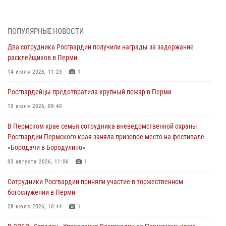
«Бородачи в Бородулино»
03 августа 2026, 11:06
1
ПОПУЛЯРНЫЕ НОВОСТИ
В Пермском крае росгвардейцы провели «Урок мужества» для
Два сотрудника Росгвардии получили награды за задержание
юных спортсменов
расклейщиков в Перми
03 августа 2026, 10:59
1
14 июля 2026, 11:23
1
Росгвардеец спас тонущую женщину в Пермском крае
Росгвардейцы предотвратила крупный пожар в Перми
30 июля 2026, 05:19
13 июля 2026, 09:40
Сотрудники Росгвардии приняли участие в торжественном
В Пермском крае семья сотрудника вневедомственной охраны
богослужении в Перми
Росгвардии Пермского края заняла призовое место на фестивале
28 июля 2026, 10:44
1
«Бородачи в Бородулино»
Росгвардейцы оказали силовую поддержку при задержании
03 августа 2026, 11:06
1
участников преступной группы в Пермском крае
Сотрудники Росгвардии приняли участие в торжественном
28 июля 2026, 06:15
богослужении в Перми
28 июля 2026, 10:44
1