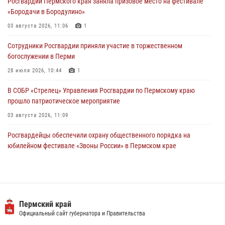
Росгвардии Пермского края заняла призовое место на фестивале
28 июля 2026, 10:44
1
«Бородачи в Бородулино»
Росгвардейцы оказали силовую поддержку при задержании
03 августа 2026, 11:06
1
участников преступной группы в Пермском крае
Сотрудники Росгвардии приняли участие в торжественном
28 июля 2026, 06:15
богослужении в Перми
28 июля 2026, 10:44
1
В СОБР «Стрелец» Управления Росгвардии по Пермскому краю
прошло патриотическое мероприятие
03 августа 2026, 11:09
Росгвардейцы обеспечили охрану общественного порядка на
юбилейном фестивале «Звоны России» в Пермском крае
03 августа 2026, 11:14
Заместитель директора Росгвардии Герой России генерал-
полковник Алексей Кузьменков поздравил специалистов
ветеринарно-санитарной службы с годовщиной образования
Пермский край
Официальный сайт губернатора и Правительства
13 июля 2026, 10:43