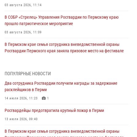
03 августа 2026, 11:14
В СОБР «Стрелец» Управления Росгвардии по Пермскому краю
прошло патриотическое мероприятие
03 августа 2026, 11:09
В Пермском крае семья сотрудника вневедомственной охраны
Росгвардии Пермского края заняла призовое место на фестивале
«Бородачи в Бородулино»
03 августа 2026, 11:06
1
ПОПУЛЯРНЫЕ НОВОСТИ
В Пермском крае росгвардейцы провели «Урок мужества» для
Два сотрудника Росгвардии получили награды за задержание
юных спортсменов
расклейщиков в Перми
03 августа 2026, 10:59
1
14 июля 2026, 11:23
1
Росгвардеец спас тонущую женщину в Пермском крае
Росгвардейцы предотвратила крупный пожар в Перми
30 июля 2026, 05:19
13 июля 2026, 09:40
Сотрудники Росгвардии приняли участие в торжественном
В Пермском крае семья сотрудника вневедомственной охраны
богослужении в Перми