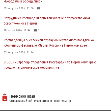
«Бородачи в Бородулино»
юных спортсменов
03 августа 2026, 11:06
1
03 августа 2026, 10:59
1
Сотрудники Росгвардии приняли участие в торжественном
Росгвардеец спас тонущую женщину в Пермском крае
богослужении в Перми
30 июля 2026, 05:19
28 июля 2026, 10:44
1
Росгвардейцы обеспечили охрану общественного порядка на
юбилейном фестивале «Звоны России» в Пермском крае
03 августа 2026, 11:14
В СОБР «Стрелец» Управления Росгвардии по Пермскому краю
прошло патриотическое мероприятие
03 августа 2026, 11:09
Заместитель директора Росгвардии Герой России генерал-
полковник Алексей Кузьменков поздравил специалистов
ветеринарно-санитарной службы с годовщиной образования
Пермский край
Официальный сайт губернатора и Правительства
13 июля 2026, 10:43