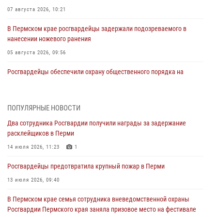
07 августа 2026, 10:21
В Пермском крае росгвардейцы задержали подозреваемого в
нанесении ножевого ранения
05 августа 2026, 09:56
Росгвардейцы обеспечили охрану общественного порядка на
юбилейном фестивале «Звоны России» в Пермском крае
03 августа 2026, 11:14
ПОПУЛЯРНЫЕ НОВОСТИ
В СОБР «Стрелец» Управления Росгвардии по Пермскому краю
Два сотрудника Росгвардии получили награды за задержание
прошло патриотическое мероприятие
расклейщиков в Перми
03 августа 2026, 11:09
14 июля 2026, 11:23
1
В Пермском крае семья сотрудника вневедомственной охраны
Росгвардейцы предотвратила крупный пожар в Перми
Росгвардии Пермского края заняла призовое место на фестивале
«Бородачи в Бородулино»
13 июля 2026, 09:40
03 августа 2026, 11:06
1
В Пермском крае семья сотрудника вневедомственной охраны
Росгвардии Пермского края заняла призовое место на фестивале
В Пермском крае росгвардейцы провели «Урок мужества» для