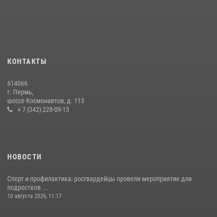
Росгвардеец спас тонущую женщину в Пермском крае
30 июля 2026, 05:19
Росгвардейцы провели познавательный урок для юных пермяков
17 июля 2026, 10:34
2
КОНТАКТЫ
Сотрудник СОБР «Стрелец» провели встречу в рамках
ведомственной акции «Каникулы с Росгвардией»
614066
24 июля 2026, 08:45
2
г. Пермь,
шоссе Космонавтов, д. 113
+ 7 (342) 228-09-15
НОВОСТИ
Спорт и профилактика: росгвардейцы провели мероприятие для
подростков ...
10 августа 2026, 11:17