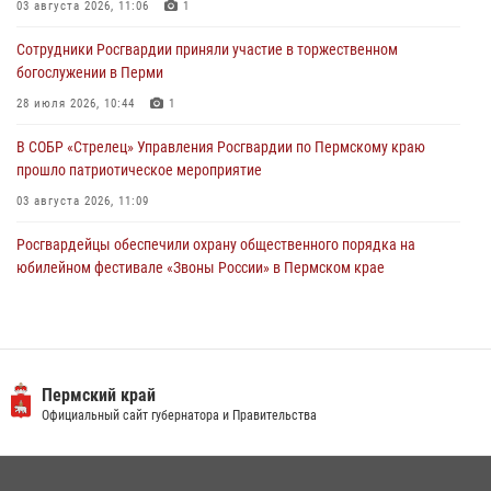
Росгвардейцы оказали силовую поддержку при задержании
03 августа 2026, 11:06
1
участников преступной группы в Пермском крае
Сотрудники Росгвардии приняли участие в торжественном
28 июля 2026, 06:15
богослужении в Перми
28 июля 2026, 10:44
1
В СОБР «Стрелец» Управления Росгвардии по Пермскому краю
прошло патриотическое мероприятие
03 августа 2026, 11:09
Росгвардейцы обеспечили охрану общественного порядка на
юбилейном фестивале «Звоны России» в Пермском крае
03 августа 2026, 11:14
Заместитель директора Росгвардии Герой России генерал-
полковник Алексей Кузьменков поздравил специалистов
ветеринарно-санитарной службы с годовщиной образования
Пермский край
Официальный сайт губернатора и Правительства
13 июля 2026, 10:43
В Росгвардии прошла военно-научная конференция по обобщению
боевого опыта