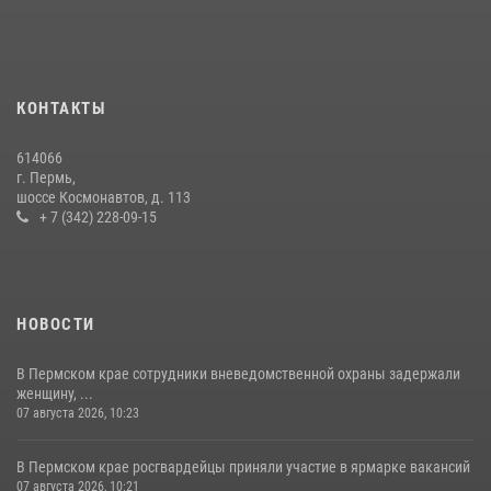
09 июля 2026, 06:36
Росгвардеец спас тонущую женщину в Пермском крае
30 июля 2026, 05:19
КОНТАКТЫ
Росгвардейцы провели познавательный урок для юных пермяков
614066
17 июля 2026, 10:34
2
г. Пермь,
шоссе Космонавтов, д. 113
+ 7 (342) 228-09-15
НОВОСТИ
В Пермском крае сотрудники вневедомственной охраны задержали
женщину, ...
07 августа 2026, 10:23
В Пермском крае росгвардейцы приняли участие в ярмарке вакансий
07 августа 2026, 10:21