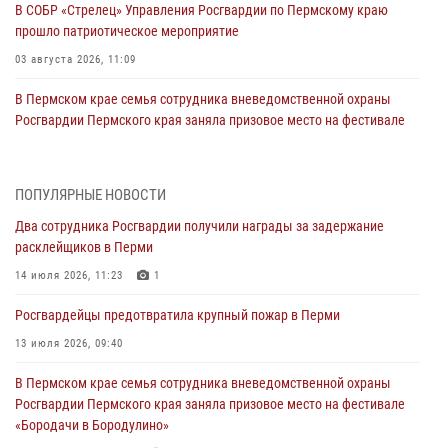
В СОБР «Стрелец» Управления Росгвардии по Пермскому краю
прошло патриотическое мероприятие
03 августа 2026, 11:09
В Пермском крае семья сотрудника вневедомственной охраны
Росгвардии Пермского края заняла призовое место на фестивале
«Бородачи в Бородулино»
03 августа 2026, 11:06
1
ПОПУЛЯРНЫЕ НОВОСТИ
В Пермском крае росгвардейцы провели «Урок мужества» для
Два сотрудника Росгвардии получили награды за задержание
юных спортсменов
расклейщиков в Перми
03 августа 2026, 10:59
1
14 июля 2026, 11:23
1
Росгвардеец спас тонущую женщину в Пермском крае
Росгвардейцы предотвратила крупный пожар в Перми
30 июля 2026, 05:19
13 июля 2026, 09:40
Сотрудники Росгвардии приняли участие в торжественном
В Пермском крае семья сотрудника вневедомственной охраны
богослужении в Перми
Росгвардии Пермского края заняла призовое место на фестивале
28 июля 2026, 10:44
1
«Бородачи в Бородулино»