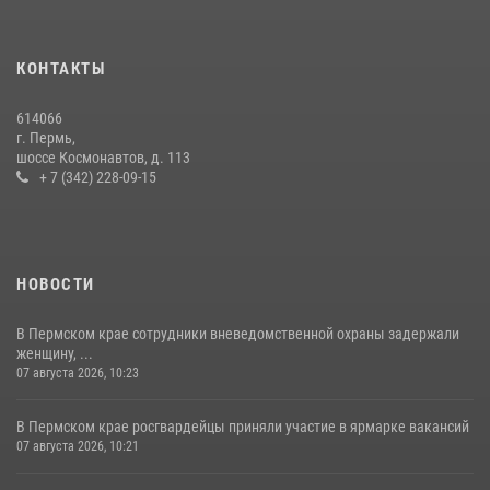
Росгвардеец спас тонущую женщину в Пермском крае
30 июля 2026, 05:19
КОНТАКТЫ
Росгвардейцы провели познавательный урок для юных пермяков
614066
17 июля 2026, 10:34
2
г. Пермь,
шоссе Космонавтов, д. 113
+ 7 (342) 228-09-15
НОВОСТИ
В Пермском крае сотрудники вневедомственной охраны задержали
женщину, ...
07 августа 2026, 10:23
В Пермском крае росгвардейцы приняли участие в ярмарке вакансий
07 августа 2026, 10:21