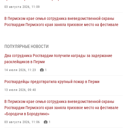
03 августа 2026, 11:09
В Пермском крае семья сотрудника вневедомственной охраны
Росгвардии Пермского края заняла призовое место на фестивале
«Бородачи в Бородулино»
03 августа 2026, 11:06
1
ПОПУЛЯРНЫЕ НОВОСТИ
В Пермском крае росгвардейцы провели «Урок мужества» для
Два сотрудника Росгвардии получили награды за задержание
юных спортсменов
расклейщиков в Перми
03 августа 2026, 10:59
1
14 июля 2026, 11:23
1
Росгвардеец спас тонущую женщину в Пермском крае
Росгвардейцы предотвратила крупный пожар в Перми
30 июля 2026, 05:19
13 июля 2026, 09:40
Сотрудники Росгвардии приняли участие в торжественном
В Пермском крае семья сотрудника вневедомственной охраны
богослужении в Перми
Росгвардии Пермского края заняла призовое место на фестивале
28 июля 2026, 10:44
1
«Бородачи в Бородулино»
Росгвардейцы оказали силовую поддержку при задержании
03 августа 2026, 11:06
1
участников преступной группы в Пермском крае