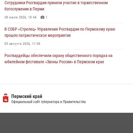
Сотрудники Росгвардии приняли участие в торжественном
28 июля 2026, 06:15
богослужении в Перми
28 июля 2026, 10:44
1
В СОБР «Стрелец» Управления Росгвардии по Пермскому краю
прошло патриотическое мероприятие
03 августа 2026, 11:09
Росгвардейцы обеспечили охрану общественного порядка на
юбилейном фестивале «Звоны России» в Пермском крае
03 августа 2026, 11:14
Заместитель директора Росгвардии Герой России генерал-
полковник Алексей Кузьменков поздравил специалистов
ветеринарно-санитарной службы с годовщиной образования
Пермский край
Официальный сайт губернатора и Правительства
13 июля 2026, 10:43
В Росгвардии прошла военно-научная конференция по обобщению
боевого опыта
09 июля 2026, 06:36