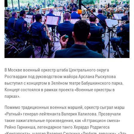
В Москве военный оркестр штаба Центрального округа
Росгвардии под руководством майора Арслана Рыскулова
выступил с концертом в Зелёном театре Бабушкинского парка.
Концерт состоялся в рамках проекта «Военные оркестры в
парках».
Помимо традиционных военных маршей, оркестр сыграл марш
«Ратный» генерал-лейтенанта Валерия Халилова. Прозвучали
такие зажигательные произведения, как «Аттракцион смеха»
Рейно Гарнинша, легендарное танго Херардо Родригеса
«Кумпарсита», шлягер Валерия Сюткина «Любите, девочки», «Эль