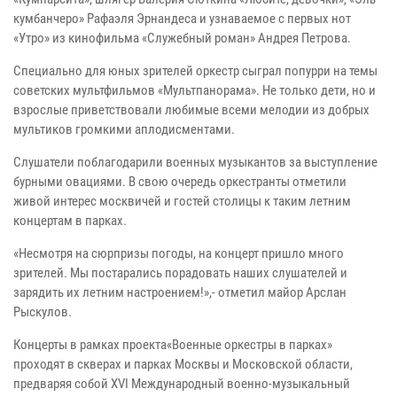
кумбанчеро» Рафаэля Эрнандеса и узнаваемое с первых нот
«Утро» из кинофильма «Служебный роман» Андрея Петрова.
Специально для юных зрителей оркестр сыграл попурри на темы
советских мультфильмов «Мультпанорама». Не только дети, но и
взрослые приветствовали любимые всеми мелодии из добрых
мультиков громкими аплодисментами.
Слушатели поблагодарили военных музыкантов за выступление
бурными овациями. В свою очередь оркестранты отметили
живой интерес москвичей и гостей столицы к таким летним
концертам в парках.
«Несмотря на сюрпризы погоды, на концерт пришло много
зрителей. Мы постарались порадовать наших слушателей и
зарядить их летним настроением!»,- отметил майор Арслан
Рыскулов.
Концерты в рамках проекта«Военные оркестры в парках»
проходят в скверах и парках Москвы и Московской области,
предваряя собой XVI Международный военно-музыкальный