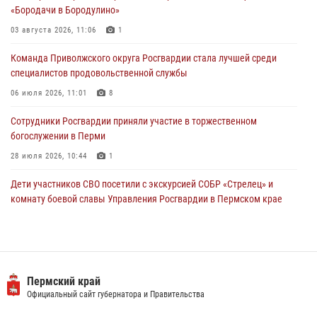
24 июля 2026, 08:45
2
«Бородачи в Бородулино»
Юные защитники порядка: росгвардейцы провели день в клубе
03 августа 2026, 11:06
1
«Апельсин» города Верещагино
Команда Приволжского округа Росгвардии стала лучшей среди
24 июля 2026, 08:43
специалистов продовольственной службы
06 июля 2026, 11:01
8
Сотрудники Росгвардии приняли участие в торжественном
богослужении в Перми
28 июля 2026, 10:44
1
Дети участников СВО посетили с экскурсией СОБР «Стрелец» и
комнату боевой славы Управления Росгвардии в Пермском крае
07 июля 2026, 11:00
4
В Пермском крае сотрудники вневедомственной охраны
Росгвардии приняли участие в народном празднике
«Сабантуй-2026»
Пермский край
Официальный сайт губернатора и Правительства
07 июля 2026, 10:02
3