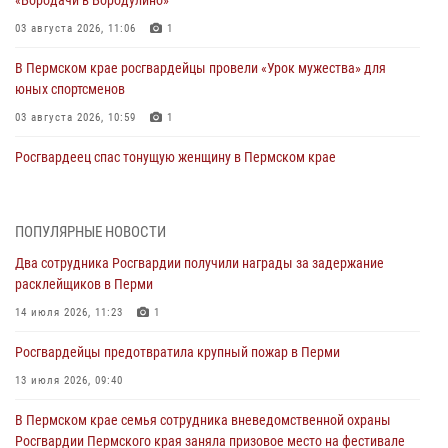
03 августа 2026, 11:06
1
В Пермском крае росгвардейцы провели «Урок мужества» для
юных спортсменов
03 августа 2026, 10:59
1
Росгвардеец спас тонущую женщину в Пермском крае
30 июля 2026, 05:19
Сотрудники Росгвардии приняли участие в торжественном
ПОПУЛЯРНЫЕ НОВОСТИ
богослужении в Перми
Два сотрудника Росгвардии получили награды за задержание
28 июля 2026, 10:44
1
расклейщиков в Перми
Росгвардейцы оказали силовую поддержку при задержании
14 июля 2026, 11:23
1
участников преступной группы в Пермском крае
Росгвардейцы предотвратила крупный пожар в Перми
28 июля 2026, 06:15
13 июля 2026, 09:40
Сотрудник СОБР «Стрелец» провели встречу в рамках
В Пермском крае семья сотрудника вневедомственной охраны
ведомственной акции «Каникулы с Росгвардией»
Росгвардии Пермского края заняла призовое место на фестивале