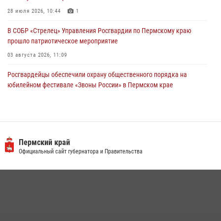
28 июля 2026, 10:44
1
В СОБР «Стрелец» Управления Росгвардии по Пермскому краю
прошло патриотическое мероприятие
03 августа 2026, 11:09
Росгвардейцы обеспечили охрану общественного порядка на
юбилейном фестивале «Звоны России» в Пермском крае
03 августа 2026, 11:14
Заместитель директора Росгвардии Герой России генерал-
полковник Алексей Кузьменков поздравил специалистов
ветеринарно-санитарной службы с годовщиной образования
Пермский край
Официальный сайт губернатора и Правительства
13 июля 2026, 10:43
Росгвардейцы провели познавательный урок для юных пермяков
17 июля 2026, 10:34
2
В Росгвардии прошла военно-научная конференция по обобщению
боевого опыта