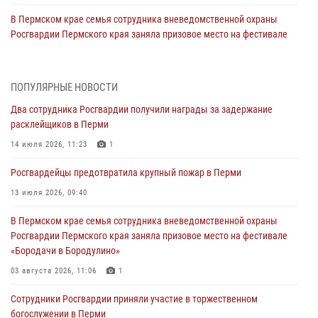
В Пермском крае семья сотрудника вневедомственной охраны
Росгвардии Пермского края заняла призовое место на фестивале
«Бородачи в Бородулино»
03 августа 2026, 11:06
1
ПОПУЛЯРНЫЕ НОВОСТИ
В Пермском крае росгвардейцы провели «Урок мужества» для
Два сотрудника Росгвардии получили награды за задержание
юных спортсменов
расклейщиков в Перми
03 августа 2026, 10:59
1
14 июля 2026, 11:23
1
Росгвардеец спас тонущую женщину в Пермском крае
Росгвардейцы предотвратила крупный пожар в Перми
30 июля 2026, 05:19
13 июля 2026, 09:40
Сотрудники Росгвардии приняли участие в торжественном
В Пермском крае семья сотрудника вневедомственной охраны
богослужении в Перми
Росгвардии Пермского края заняла призовое место на фестивале
28 июля 2026, 10:44
1
«Бородачи в Бородулино»
Росгвардейцы оказали силовую поддержку при задержании
03 августа 2026, 11:06
1
участников преступной группы в Пермском крае
Сотрудники Росгвардии приняли участие в торжественном
28 июля 2026, 06:15
богослужении в Перми