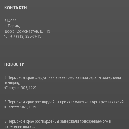
09 июля 2026, 06:36
КОНТАКТЫ
Росгвардеец спас тонущую женщину в Пермском крае
614066
30 июля 2026, 05:19
г. Пермь,
шоссе Космонавтов, д. 113
+ 7 (342) 228-09-15
НОВОСТИ
В Пермском крае сотрудники вневедомственной охраны задержали
женщину, ...
07 августа 2026, 10:23
В Пермском крае росгвардейцы приняли участие в ярмарке вакансий
07 августа 2026, 10:21
В Пермском крае росгвардейцы задержали подозреваемого в
нанесении ноже...