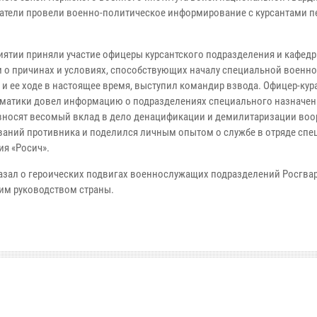
атели провели военно-политическое информирование с курсантами п
иятии приняли участие офицеры курсантского подразделения и кафедр
 о причинах и условиях, способствующих началу специальной военн
 и ее ходе в настоящее время, выступил командир взвода. Офицер-кур
ематики довел информацию о подразделениях специального назначен
вносят весомый вклад в дело денацификации и демилитаризации во
аний противника и поделился личным опытом о службе в отряде спе
ия «Росич».
азал о героических подвигах военнослужащих подразделений Росгва
им руководством страны.