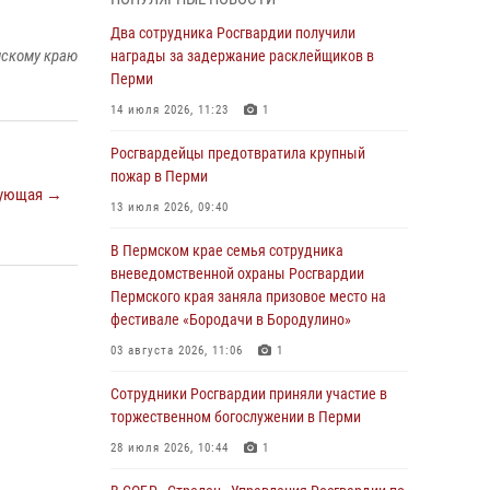
В Пермском крае семья сотрудника
Два сотрудника Росгвардии получили
вневедомственной охраны Росгвардии
мскому краю
награды за задержание расклейщиков в
Пермского края заняла призовое место на
Перми
фестивале «Бородачи в Бородулино»
14 июля 2026, 11:23
1
03 августа 2026, 11:06
1
Росгвардейцы предотвратила крупный
В Пермском крае росгвардейцы провели
пожар в Перми
ующая →
«Урок мужества» для юных спортсменов
13 июля 2026, 09:40
03 августа 2026, 10:59
1
В Пермском крае семья сотрудника
Росгвардеец спас тонущую женщину в
вневедомственной охраны Росгвардии
Пермском крае
Пермского края заняла призовое место на
фестивале «Бородачи в Бородулино»
30 июля 2026, 05:19
03 августа 2026, 11:06
1
Сотрудники Росгвардии приняли участие в
торжественном богослужении в Перми
Сотрудники Росгвардии приняли участие в
торжественном богослужении в Перми
28 июля 2026, 10:44
1
28 июля 2026, 10:44
1
Росгвардейцы оказали силовую поддержку
при задержании участников преступной