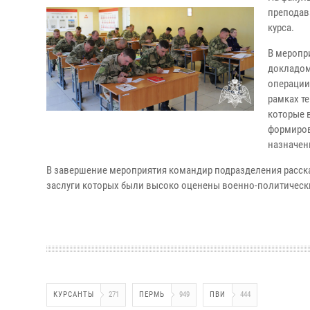
преподав
курса.
В меропр
докладом
операции
рамках т
которые 
формиров
назначен
В завершение мероприятия командир подразделения расск
заслуги которых были высоко оценены военно-политическ
КУРСАНТЫ
271
ПЕРМЬ
949
ПВИ
444