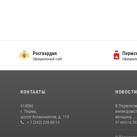
Росгвардия
Пермск
Официальный сайт
Официаль
КОНТАКТЫ
НОВОСТ
614066
В Пермском
г. Пермь,
вневедомст
шоссе Космонавтов, д. 113
женщину, ...
+ 7 (342) 228-09-15
07 августа 20