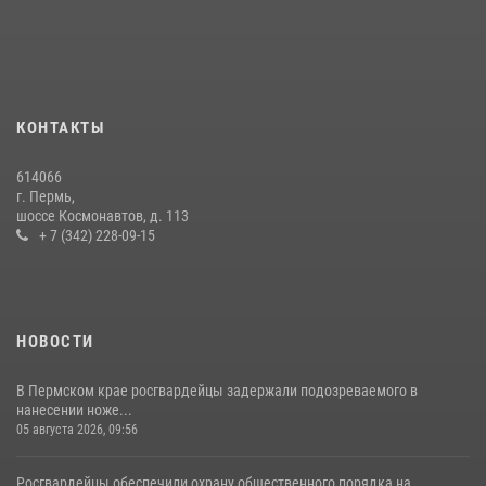
прошло патриотическое мероприятие
03 августа 2026, 11:09
Заместитель директора Росгвардии Герой России генерал-
полковник Алексей Кузьменков поздравил специалистов
КОНТАКТЫ
ветеринарно-санитарной службы с годовщиной образования
13 июля 2026, 10:43
614066
г. Пермь,
В Пермском крае росгвардейцы приняли участие в ярмарке
шоссе Космонавтов, д. 113
вакансий
+ 7 (342) 228-09-15
07 июля 2026, 09:52
НОВОСТИ
В Пермском крае росгвардейцы задержали подозреваемого в
нанесении ноже...
05 августа 2026, 09:56
Росгвардейцы обеспечили охрану общественного порядка на