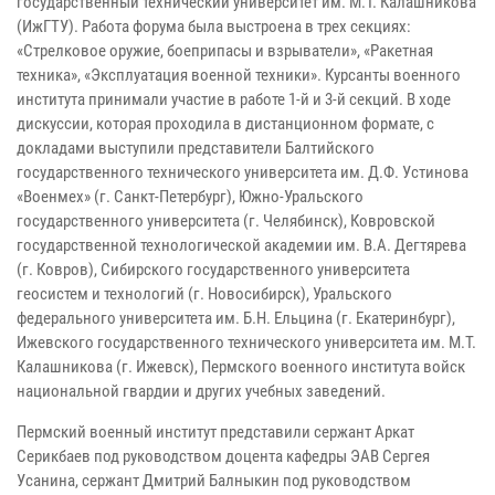
государственный технический университет им. М.Т. Калашникова
(ИжГТУ). Работа форума была выстроена в трех секциях:
«Стрелковое оружие, боеприпасы и взрыватели», «Ракетная
техника», «Эксплуатация военной техники». Курсанты военного
института принимали участие в работе 1-й и 3-й секций. В ходе
дискуссии, которая проходила в дистанционном формате, с
докладами выступили представители Балтийского
государственного технического университета им. Д.Ф. Устинова
«Военмех» (г. Санкт-Петербург), Южно-Уральского
государственного университета (г. Челябинск), Ковровской
государственной технологической академии им. В.А. Дегтярева
(г. Ковров), Сибирского государственного университета
геосистем и технологий (г. Новосибирск), Уральского
федерального университета им. Б.Н. Ельцина (г. Екатеринбург),
Ижевского государственного технического университета им. М.Т.
Калашникова (г. Ижевск), Пермского военного института войск
национальной гвардии и других учебных заведений.
Пермский военный институт представили сержант Аркат
Серикбаев под руководством доцента кафедры ЭАВ Сергея
Усанина, сержант Дмитрий Балныкин под руководством