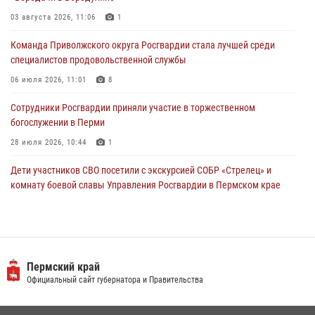
Юные защитники порядка: росгвардейцы провели день в клубе
03 августа 2026, 11:06
1
«Апельсин» города Верещагино
Команда Приволжского округа Росгвардии стала лучшей среди
24 июля 2026, 08:43
специалистов продовольственной службы
06 июля 2026, 11:01
8
Сотрудники Росгвардии приняли участие в торжественном
богослужении в Перми
28 июля 2026, 10:44
1
Дети участников СВО посетили с экскурсией СОБР «Стрелец» и
комнату боевой славы Управления Росгвардии в Пермском крае
07 июля 2026, 11:00
4
В Пермском крае сотрудники вневедомственной охраны
Росгвардии приняли участие в народном празднике
«Сабантуй-2026»
Пермский край
Официальный сайт губернатора и Правительства
07 июля 2026, 10:02
3
В СОБР «Стрелец» Управления Росгвардии по Пермскому краю