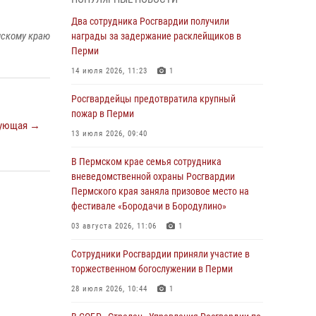
В Пермском крае семья сотрудника
Два сотрудника Росгвардии получили
вневедомственной охраны Росгвардии
мскому краю
награды за задержание расклейщиков в
Пермского края заняла призовое место на
Перми
фестивале «Бородачи в Бородулино»
14 июля 2026, 11:23
1
03 августа 2026, 11:06
1
Росгвардейцы предотвратила крупный
В Пермском крае росгвардейцы провели
пожар в Перми
ующая →
«Урок мужества» для юных спортсменов
13 июля 2026, 09:40
03 августа 2026, 10:59
1
В Пермском крае семья сотрудника
Росгвардеец спас тонущую женщину в
вневедомственной охраны Росгвардии
Пермском крае
Пермского края заняла призовое место на
фестивале «Бородачи в Бородулино»
30 июля 2026, 05:19
03 августа 2026, 11:06
1
Сотрудники Росгвардии приняли участие в
торжественном богослужении в Перми
Сотрудники Росгвардии приняли участие в
торжественном богослужении в Перми
28 июля 2026, 10:44
1
28 июля 2026, 10:44
1
Росгвардейцы оказали силовую поддержку
при задержании участников преступной