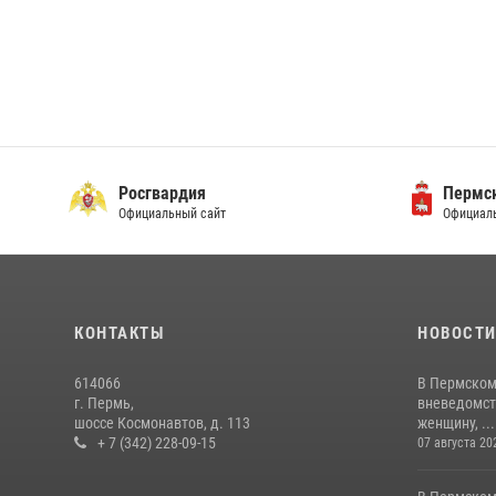
Росгвардия
Пермск
Официальный сайт
Официаль
КОНТАКТЫ
НОВОСТ
614066
В Пермском
г. Пермь,
вневедомст
шоссе Космонавтов, д. 113
женщину, ...
+ 7 (342) 228-09-15
07 августа 20