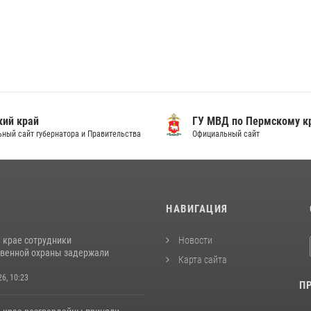
ий край
ГУ МВД по Пермскому к
ный сайт губернатора и Правительства
Официальный сайт
И
НАВИГАЦИЯ
 крае сотрудники
Новости
венной охраны задержали
Карта сайта
26, 10:23
П