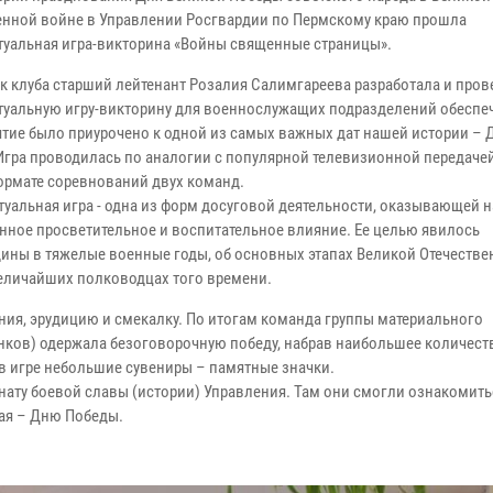
енной войне в Управлении Росгвардии по Пермскому краю прошла
туальная игра-викторина «Войны священные страницы».
к клуба старший лейтенант Розалия Салимгареева разработала и пров
туальную игру-викторину для военнослужащих подразделений обеспе
тие было приурочено к одной из самых важных дат нашей истории –
Игра проводилась по аналогии с популярной телевизионной передаче
формате соревнований двух команд.
туальная игра - одна из форм досуговой деятельности, оказывающей н
нное просветительное и воспитательное влияние. Ее целью явилось
дины в тяжелые военные годы, об основных этапах Великой Отечеств
величайших полководцах того времени.
ия, эрудицию и смекалку. По итогам команда группы материального
нков) одержала безоговорочную победу, набрав наибольшее количест
 в игре небольшие сувениры – памятные значки.
ту боевой славы (истории) Управления. Там они смогли ознакомить
мая – Дню Победы.