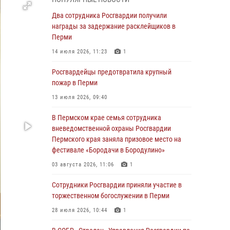
В Пермском крае семья сотрудника
Два сотрудника Росгвардии получили
вневедомственной охраны Росгвардии
награды за задержание расклейщиков в
Пермского края заняла призовое место на
Перми
фестивале «Бородачи в Бородулино»
14 июля 2026, 11:23
1
03 августа 2026, 11:06
1
Росгвардейцы предотвратила крупный
В Пермском крае росгвардейцы провели
пожар в Перми
«Урок мужества» для юных спортсменов
13 июля 2026, 09:40
03 августа 2026, 10:59
1
В Пермском крае семья сотрудника
Росгвардеец спас тонущую женщину в
вневедомственной охраны Росгвардии
Пермском крае
Пермского края заняла призовое место на
фестивале «Бородачи в Бородулино»
30 июля 2026, 05:19
03 августа 2026, 11:06
1
Сотрудники Росгвардии приняли участие в
торжественном богослужении в Перми
Сотрудники Росгвардии приняли участие в
торжественном богослужении в Перми
28 июля 2026, 10:44
1
28 июля 2026, 10:44
1
Росгвардейцы оказали силовую поддержку
при задержании участников преступной