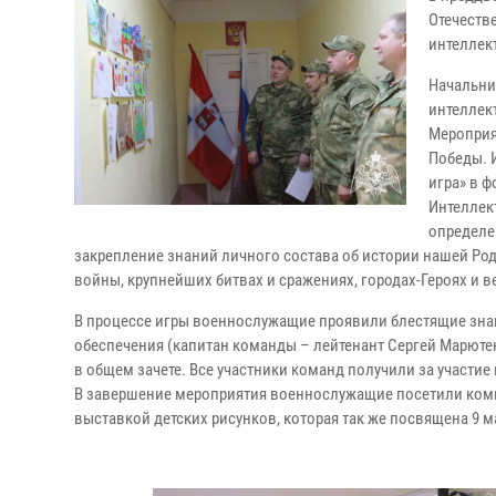
Отечеств
интеллек
Начальни
интеллек
Мероприя
Победы. 
игра» в 
Интеллек
определе
закрепление знаний личного состава об истории нашей Ро
войны, крупнейших битвах и сражениях, городах-Героях и 
В процессе игры военнослужащие проявили блестящие знан
обеспечения (капитан команды – лейтенант Сергей Марюте
в общем зачете. Все участники команд получили за участие
В завершение мероприятия военнослужащие посетили комна
выставкой детских рисунков, которая так же посвящена 9 