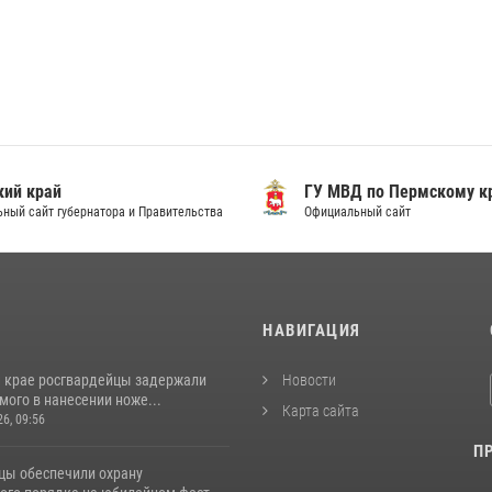
ий край
ГУ МВД по Пермскому к
ный сайт губернатора и Правительства
Официальный сайт
И
НАВИГАЦИЯ
 крае росгвардейцы задержали
Новости
ого в нанесении ноже...
Карта сайта
26, 09:56
П
цы обеспечили охрану