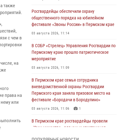
а также
Росгвардейцы обеспечили охрану
ероприятий.
общественного порядка на юбилейном
»,
фестивале «Звоны России» в Пермском крае
шествий,
03 августа 2026, 11:14
язи с чем в
спортировки
В СОБР «Стрелец» Управления Росгвардии по
Пермскому краю прошло патриотическое
мероприятие
числе, на
03 августа 2026, 11:09
кже
В Пермском крае семья сотрудника
вневедомственной охраны Росгвардии
вного
Пермского края заняла призовое место на
ие права на
фестивале «Бородачи в Бородулино»
 нему или
03 августа 2026, 11:06
1
 выполнить
В Пермском крае росгвардейцы провели
е
«Урок мужества» для юных спортсменов
03 августа 2026, 10:59
1
ПОПУЛЯРНЫЕ НОВОСТИ