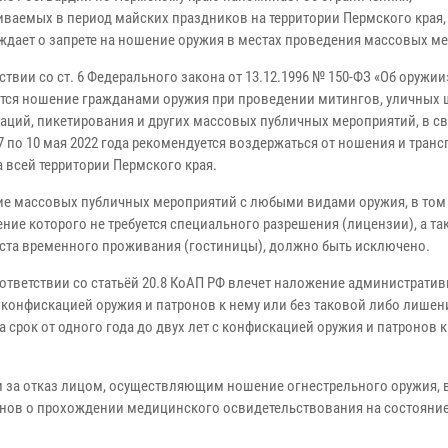
иваемых в период майских праздников на территории Пермского края, 
ждает о запрете на ношение оружия в местах проведения массовых м
ствии со ст. 6 Федерального закона от 13.12.1996 № 150-ФЗ «Об оружии
тся ношение гражданами оружия при проведении митингов, уличных 
аций, пикетирования и других массовых публичных мероприятий, в св
7 по 10 мая 2022 года рекомендуется воздержаться от ношения и тран
а всей территории Пермского края.
е массовых публичных мероприятий с любыми видами оружия, в том 
ние которого не требуется специального разрешения (лицензии), а та
еста временного проживания (гостиницы), должно быть исключено.
ответствии со статьёй 20.8 КоАП РФ влечет наложение администрати
 с конфискацией оружия и патронов к нему или без таковой либо лишен
 срок от одного года до двух лет с конфискацией оружия и патронов к
 и за отказ лицом, осуществляющим ношение огнестрельного оружия,
анов о прохождении медицинского освидетельствования на состояни