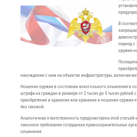
устанавл
предупре
В соответ
запрещае
демонстр
период с 
оружия н
Посещени
приобрете
нахождение с ним на объектах инфраструктуры, включая м
Ношение оружия в состоянии алкогольного опьянения в со
штрафа на граждан в размере от 2 тысяч до 5 тысяч рублей
приобретение и хранение или хранение и ношение оружия на
без таковой.
Аналогичная ответственность предусмотрена этой статьёй
законное требование сотрудника правоохранительных орг
опьянения.