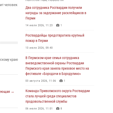
сит человек
Росгвардеец спас тонущую женщину в
Два сотрудника Росгвардии получили
Пермском крае
награды за задержание расклейщиков в
Перми
30 июля 2026, 05:19
14 июля 2026, 11:23
1
Сотрудники Росгвардии приняли участие в
торжественном богослужении в Перми
Росгвардейцы предотвратила крупный
пожар в Перми
28 июля 2026, 10:44
1
13 июля 2026, 09:40
Росгвардейцы оказали силовую поддержку
при задержании участников преступной
В Пермском крае семья сотрудника
мскому краю
группы в Пермском крае
вневедомственной охраны Росгвардии
Пермского края заняла призовое место на
28 июля 2026, 06:15
фестивале «Бородачи в Бородулино»
Сотрудник СОБР «Стрелец» провели встречу
03 августа 2026, 11:06
1
в рамках ведомственной акции «Каникулы с
Росгвардией»
Команда Приволжского округа Росгвардии
ующая →
стала лучшей среди специалистов
24 июля 2026, 08:45
2
продовольственной службы
Юные защитники порядка: росгвардейцы
06 июля 2026, 11:01
8
провели день в клубе «Апельсин» города