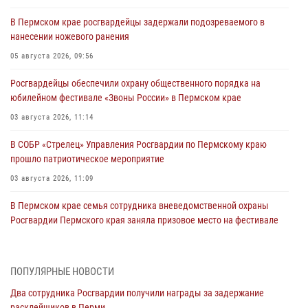
В Пермском крае росгвардейцы задержали подозреваемого в
нанесении ножевого ранения
05 августа 2026, 09:56
Росгвардейцы обеспечили охрану общественного порядка на
юбилейном фестивале «Звоны России» в Пермском крае
03 августа 2026, 11:14
В СОБР «Стрелец» Управления Росгвардии по Пермскому краю
прошло патриотическое мероприятие
03 августа 2026, 11:09
В Пермском крае семья сотрудника вневедомственной охраны
Росгвардии Пермского края заняла призовое место на фестивале
«Бородачи в Бородулино»
03 августа 2026, 11:06
1
ПОПУЛЯРНЫЕ НОВОСТИ
В Пермском крае росгвардейцы провели «Урок мужества» для
Два сотрудника Росгвардии получили награды за задержание
юных спортсменов
расклейщиков в Перми