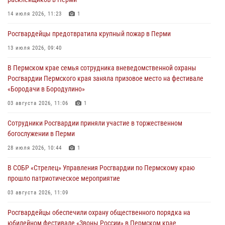
03 августа 2026, 10:59
1
14 июля 2026, 11:23
1
Росгвардеец спас тонущую женщину в Пермском крае
Росгвардейцы предотвратила крупный пожар в Перми
30 июля 2026, 05:19
13 июля 2026, 09:40
Сотрудники Росгвардии приняли участие в торжественном
В Пермском крае семья сотрудника вневедомственной охраны
богослужении в Перми
Росгвардии Пермского края заняла призовое место на фестивале
28 июля 2026, 10:44
1
«Бородачи в Бородулино»
Росгвардейцы оказали силовую поддержку при задержании
03 августа 2026, 11:06
1
участников преступной группы в Пермском крае
Сотрудники Росгвардии приняли участие в торжественном
28 июля 2026, 06:15
богослужении в Перми
28 июля 2026, 10:44
1
В СОБР «Стрелец» Управления Росгвардии по Пермскому краю
прошло патриотическое мероприятие
03 августа 2026, 11:09
Росгвардейцы обеспечили охрану общественного порядка на
юбилейном фестивале «Звоны России» в Пермском крае