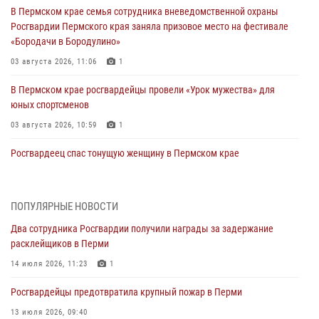
В Пермском крае семья сотрудника вневедомственной охраны
Росгвардии Пермского края заняла призовое место на фестивале
«Бородачи в Бородулино»
03 августа 2026, 11:06
1
В Пермском крае росгвардейцы провели «Урок мужества» для
юных спортсменов
03 августа 2026, 10:59
1
Росгвардеец спас тонущую женщину в Пермском крае
30 июля 2026, 05:19
Сотрудники Росгвардии приняли участие в торжественном
ПОПУЛЯРНЫЕ НОВОСТИ
богослужении в Перми
Два сотрудника Росгвардии получили награды за задержание
28 июля 2026, 10:44
1
расклейщиков в Перми
Росгвардейцы оказали силовую поддержку при задержании
14 июля 2026, 11:23
1
участников преступной группы в Пермском крае
Росгвардейцы предотвратила крупный пожар в Перми
28 июля 2026, 06:15
13 июля 2026, 09:40