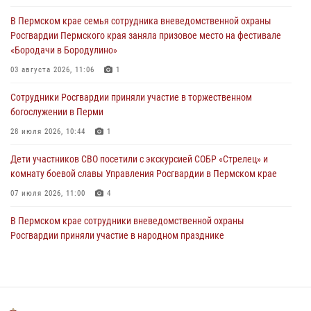
Сотрудник СОБР «Стрелец» провели встречу в рамках
В Пермском крае семья сотрудника вневедомственной охраны
ведомственной акции «Каникулы с Росгвардией»
Росгвардии Пермского края заняла призовое место на фестивале
24 июля 2026, 08:45
2
«Бородачи в Бородулино»
Юные защитники порядка: росгвардейцы провели день в клубе
03 августа 2026, 11:06
1
«Апельсин» города Верещагино
Сотрудники Росгвардии приняли участие в торжественном
24 июля 2026, 08:43
богослужении в Перми
28 июля 2026, 10:44
1
Дети участников СВО посетили с экскурсией СОБР «Стрелец» и
комнату боевой славы Управления Росгвардии в Пермском крае
07 июля 2026, 11:00
4
В Пермском крае сотрудники вневедомственной охраны
Росгвардии приняли участие в народном празднике
«Сабантуй-2026»
07 июля 2026, 10:02
3
В СОБР «Стрелец» Управления Росгвардии по Пермскому краю