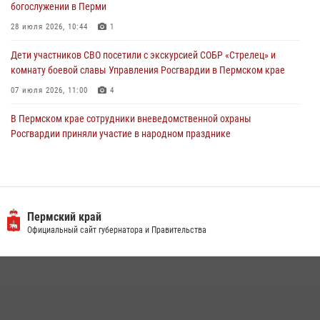
богослужении в Перми
28 июля 2026, 10:44
1
Дети участников СВО посетили с экскурсией СОБР «Стрелец» и
комнату боевой славы Управления Росгвардии в Пермском крае
07 июля 2026, 11:00
4
В Пермском крае сотрудники вневедомственной охраны
Росгвардии приняли участие в народном празднике
«Сабантуй-2026»
07 июля 2026, 10:02
3
В СОБР «Стрелец» Управления Росгвардии по Пермскому краю
прошло патриотическое мероприятие
Пермский край
Официальный сайт губернатора и Правительства
03 августа 2026, 11:09
Росгвардейцы обеспечили охрану общественного порядка на
юбилейном фестивале «Звоны России» в Пермском крае
03 августа 2026, 11:14