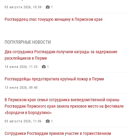
03 августа 2026, 10:59
1
Росгвардеец спас тонущую женщину в Пермском крае
30 июля 2026, 05:19
Сотрудники Росгвардии приняли участие в торжественном
ПОПУЛЯРНЫЕ НОВОСТИ
богослужении в Перми
Два сотрудника Росгвардии получили награды за задержание
28 июля 2026, 10:44
1
расклейщиков в Перми
Росгвардейцы оказали силовую поддержку при задержании
14 июля 2026, 11:23
1
участников преступной группы в Пермском крае
Росгвардейцы предотвратила крупный пожар в Перми
28 июля 2026, 06:15
13 июля 2026, 09:40
Сотрудник СОБР «Стрелец» провели встречу в рамках
В Пермском крае семья сотрудника вневедомственной охраны
ведомственной акции «Каникулы с Росгвардией»
Росгвардии Пермского края заняла призовое место на фестивале
24 июля 2026, 08:45
2
«Бородачи в Бородулино»
Юные защитники порядка: росгвардейцы провели день в клубе
03 августа 2026, 11:06
1
«Апельсин» города Верещагино
Сотрудники Росгвардии приняли участие в торжественном
24 июля 2026, 08:43