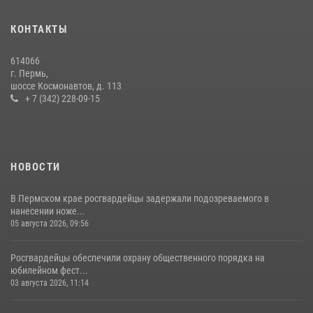
Заместитель директора Росгвардии Герой России генерал-
полковник Алексей Кузьменков поздравил специалистов
КОНТАКТЫ
ветеринарно-санитарной службы с годовщиной образования
13 июля 2026, 10:43
614066
г. Пермь,
В Пермском крае росгвардейцы приняли участие в ярмарке
шоссе Космонавтов, д. 113
вакансий
+ 7 (342) 228-09-15
07 июля 2026, 09:52
НОВОСТИ
В Пермском крае росгвардейцы задержали подозреваемого в
нанесении ноже...
05 августа 2026, 09:56
Росгвардейцы обеспечили охрану общественного порядка на
юбилейном фест...
03 августа 2026, 11:14