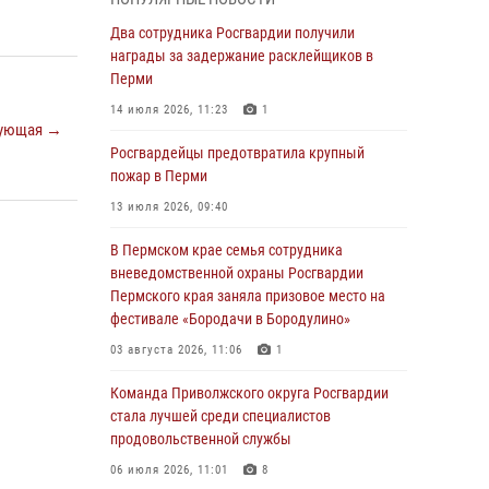
Росгвардеец спас тонущую женщину в
Два сотрудника Росгвардии получили
Пермском крае
награды за задержание расклейщиков в
Перми
30 июля 2026, 05:19
14 июля 2026, 11:23
1
Сотрудники Росгвардии приняли участие в
ующая →
торжественном богослужении в Перми
Росгвардейцы предотвратила крупный
пожар в Перми
28 июля 2026, 10:44
1
13 июля 2026, 09:40
Росгвардейцы оказали силовую поддержку
при задержании участников преступной
В Пермском крае семья сотрудника
группы в Пермском крае
вневедомственной охраны Росгвардии
Пермского края заняла призовое место на
28 июля 2026, 06:15
фестивале «Бородачи в Бородулино»
Сотрудник СОБР «Стрелец» провели встречу
03 августа 2026, 11:06
1
в рамках ведомственной акции «Каникулы с
Росгвардией»
Команда Приволжского округа Росгвардии
стала лучшей среди специалистов
24 июля 2026, 08:45
2
продовольственной службы
Юные защитники порядка: росгвардейцы
06 июля 2026, 11:01
8
провели день в клубе «Апельсин» города