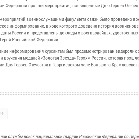
ой Федерации прошли мероприятия, посвященные Дню Героев Отечес
 мероприятий военнослужащими факультета связи было проведено во
ское информирование, в ходе которого доведена история возникнов
 даты России и представлены доклады о росгвардейцах, удостоенны
 Герой Российской Федерации.
ение информирования курсантам был продемонстрирован видеролик 
и вручения медалей «Золотая Звезда» Героям России, которая прошла
ии Дня Героев Отечества в Георгиевском зале Большого Кремлевског
444
ной службы войск национальной гвардии Российской Федерации по Пер