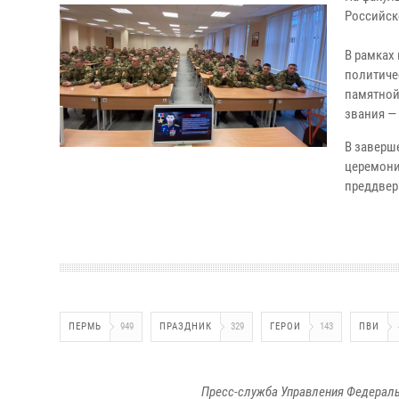
Российск
В рамках
политиче
памятной
звания —
В заверш
церемони
преддвер
ПЕРМЬ
949
ПРАЗДНИК
329
ГЕРОИ
143
ПВИ
Пресс-служба Управления Федераль