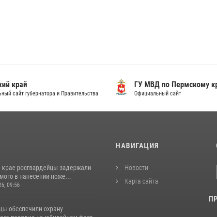
ий край
ГУ МВД по Пермскому к
ный сайт губернатора и Правительства
Официальный сайт
И
НАВИГАЦИЯ
 крае росгвардейцы задержали
Новости
ого в нанесении ноже...
Карта сайта
26, 09:56
П
цы обеспечили охрану