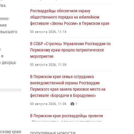
тва.
Росгвардейцы обеспечили охрану
общественного порядка на юбилейном
енно-
фестивале «Звоны России» в Пермском крае
ения
х высшего
03 августа 2026, 11:14
В СОБР «Стрелец» Управления Росгвардии по
с
Пермскому краю прошло патриотическое
 в
мероприятие
о дворца.
03 августа 2026, 11:09
В Пермском крае семья сотрудника
вневедомственной охраны Росгвардии
Пермского края заняла призовое место на
фестивале «Бородачи в Бородулино»
03 августа 2026, 11:06
1
В Пермском крае росгвардейцы провели
«Урок мужества» для юных спортсменов
03 августа 2026, 10:59
1
мскому краю
ПОПУЛЯРНЫЕ НОВОСТИ