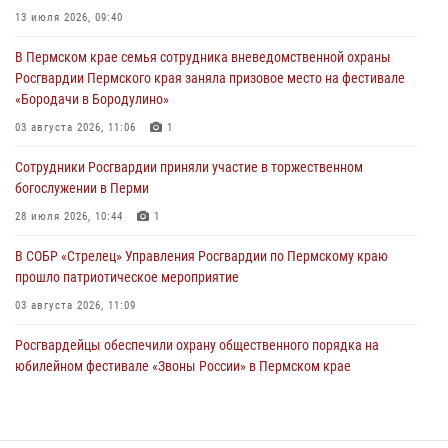
30 июля 2026, 05:19
13 июля 2026, 09:40
Сотрудники Росгвардии приняли участие в торжественном
В Пермском крае семья сотрудника вневедомственной охраны
богослужении в Перми
Росгвардии Пермского края заняла призовое место на фестивале
28 июля 2026, 10:44
1
«Бородачи в Бородулино»
Росгвардейцы оказали силовую поддержку при задержании
03 августа 2026, 11:06
1
участников преступной группы в Пермском крае
Сотрудники Росгвардии приняли участие в торжественном
28 июля 2026, 06:15
богослужении в Перми
28 июля 2026, 10:44
1
В СОБР «Стрелец» Управления Росгвардии по Пермскому краю
прошло патриотическое мероприятие
03 августа 2026, 11:09
Росгвардейцы обеспечили охрану общественного порядка на
юбилейном фестивале «Звоны России» в Пермском крае
03 августа 2026, 11:14
Заместитель директора Росгвардии Герой России генерал-