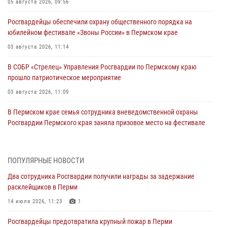
05 августа 2026, 09:56
Росгвардейцы обеспечили охрану общественного порядка на
юбилейном фестивале «Звоны России» в Пермском крае
03 августа 2026, 11:14
В СОБР «Стрелец» Управления Росгвардии по Пермскому краю
прошло патриотическое мероприятие
03 августа 2026, 11:09
В Пермском крае семья сотрудника вневедомственной охраны
Росгвардии Пермского края заняла призовое место на фестивале
«Бородачи в Бородулино»
03 августа 2026, 11:06
1
ПОПУЛЯРНЫЕ НОВОСТИ
В Пермском крае росгвардейцы провели «Урок мужества» для
Два сотрудника Росгвардии получили награды за задержание
юных спортсменов
расклейщиков в Перми
03 августа 2026, 10:59
1
14 июля 2026, 11:23
1
Росгвардеец спас тонущую женщину в Пермском крае
Росгвардейцы предотвратила крупный пожар в Перми