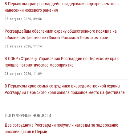
В Пермском крае росгвардейцы задержали подозреваемого в
нанесении ножевого ранения
05 августа 2026, 09:56
Росгвардейцы обеспечили охрану общественного порядка на
юбилейном фестивале «Звоны России» в Пермском крае
03 августа 2026, 11:14
В СОБР «Стрелец» Управления Росгвардии по Пермскому краю
прошло патриотическое мероприятие
03 августа 2026, 11:09
В Пермском крае семья сотрудника вневедомственной охраны
Росгвардии Пермского края заняла призовое место на фестивале
«Бородачи в Бородулино»
03 августа 2026, 11:06
1
ПОПУЛЯРНЫЕ НОВОСТИ
В Пермском крае росгвардейцы провели «Урок мужества» для
Два сотрудника Росгвардии получили награды за задержание
юных спортсменов
расклейщиков в Перми
03 августа 2026, 10:59
1