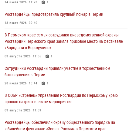
14 июля 2026, 11:23
1
Росгвардеец спас тонущую женщину в Пермском крае
Росгвардейцы предотвратила крупный пожар в Перми
30 июля 2026, 05:19
13 июля 2026, 09:40
Сотрудники Росгвардии приняли участие в торжественном
В Пермском крае семья сотрудника вневедомственной охраны
богослужении в Перми
Росгвардии Пермского края заняла призовое место на фестивале
28 июля 2026, 10:44
1
«Бородачи в Бородулино»
Росгвардейцы оказали силовую поддержку при задержании
03 августа 2026, 11:06
1
участников преступной группы в Пермском крае
Сотрудники Росгвардии приняли участие в торжественном
28 июля 2026, 06:15
богослужении в Перми
28 июля 2026, 10:44
1
В СОБР «Стрелец» Управления Росгвардии по Пермскому краю
прошло патриотическое мероприятие
03 августа 2026, 11:09
Росгвардейцы обеспечили охрану общественного порядка на
юбилейном фестивале «Звоны России» в Пермском крае