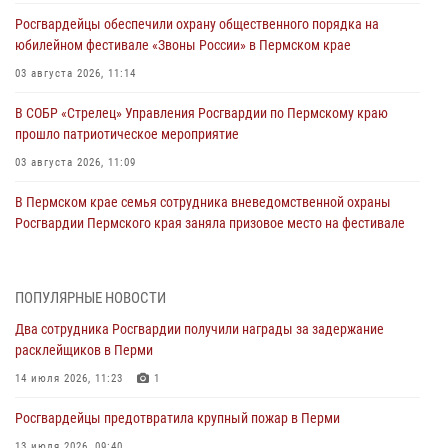
Росгвардейцы обеспечили охрану общественного порядка на
юбилейном фестивале «Звоны России» в Пермском крае
03 августа 2026, 11:14
В СОБР «Стрелец» Управления Росгвардии по Пермскому краю
прошло патриотическое мероприятие
03 августа 2026, 11:09
В Пермском крае семья сотрудника вневедомственной охраны
Росгвардии Пермского края заняла призовое место на фестивале
«Бородачи в Бородулино»
03 августа 2026, 11:06
1
ПОПУЛЯРНЫЕ НОВОСТИ
В Пермском крае росгвардейцы провели «Урок мужества» для
Два сотрудника Росгвардии получили награды за задержание
юных спортсменов
расклейщиков в Перми
03 августа 2026, 10:59
1
14 июля 2026, 11:23
1
Росгвардеец спас тонущую женщину в Пермском крае
Росгвардейцы предотвратила крупный пожар в Перми
30 июля 2026, 05:19
13 июля 2026, 09:40