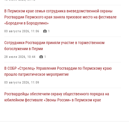
Сотрудники Росгвардии приняли участие в торжественном
В Пермском крае семья сотрудника вневедомственной охраны
богослужении в Перми
Росгвардии Пермского края заняла призовое место на фестивале
28 июля 2026, 10:44
1
«Бородачи в Бородулино»
Росгвардейцы оказали силовую поддержку при задержании
03 августа 2026, 11:06
1
участников преступной группы в Пермском крае
Сотрудники Росгвардии приняли участие в торжественном
28 июля 2026, 06:15
богослужении в Перми
28 июля 2026, 10:44
1
В СОБР «Стрелец» Управления Росгвардии по Пермскому краю
прошло патриотическое мероприятие
03 августа 2026, 11:09
Росгвардейцы обеспечили охрану общественного порядка на
юбилейном фестивале «Звоны России» в Пермском крае
03 августа 2026, 11:14
Заместитель директора Росгвардии Герой России генерал-
полковник Алексей Кузьменков поздравил специалистов