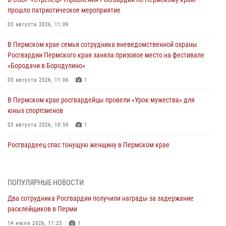
прошло патриотическое мероприятие
03 августа 2026, 11:09
В Пермском крае семья сотрудника вневедомственной охраны
Росгвардии Пермского края заняла призовое место на фестивале
«Бородачи в Бородулино»
03 августа 2026, 11:06
1
В Пермском крае росгвардейцы провели «Урок мужества» для
юных спортсменов
03 августа 2026, 10:59
1
Росгвардеец спас тонущую женщину в Пермском крае
30 июля 2026, 05:19
Сотрудники Росгвардии приняли участие в торжественном
ПОПУЛЯРНЫЕ НОВОСТИ
богослужении в Перми
Два сотрудника Росгвардии получили награды за задержание
28 июля 2026, 10:44
1
расклейщиков в Перми
Росгвардейцы оказали силовую поддержку при задержании
14 июля 2026, 11:23
1