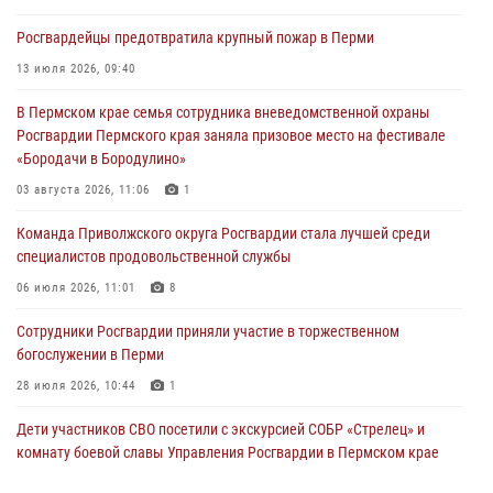
участников преступной группы в Пермском крае
Росгвардейцы предотвратила крупный пожар в Перми
28 июля 2026, 06:15
13 июля 2026, 09:40
Сотрудник СОБР «Стрелец» провели встречу в рамках
В Пермском крае семья сотрудника вневедомственной охраны
ведомственной акции «Каникулы с Росгвардией»
Росгвардии Пермского края заняла призовое место на фестивале
24 июля 2026, 08:45
2
«Бородачи в Бородулино»
Юные защитники порядка: росгвардейцы провели день в клубе
03 августа 2026, 11:06
1
«Апельсин» города Верещагино
Команда Приволжского округа Росгвардии стала лучшей среди
24 июля 2026, 08:43
специалистов продовольственной службы
06 июля 2026, 11:01
8
Сотрудники Росгвардии приняли участие в торжественном
богослужении в Перми
28 июля 2026, 10:44
1
Дети участников СВО посетили с экскурсией СОБР «Стрелец» и
комнату боевой славы Управления Росгвардии в Пермском крае
07 июля 2026, 11:00
4