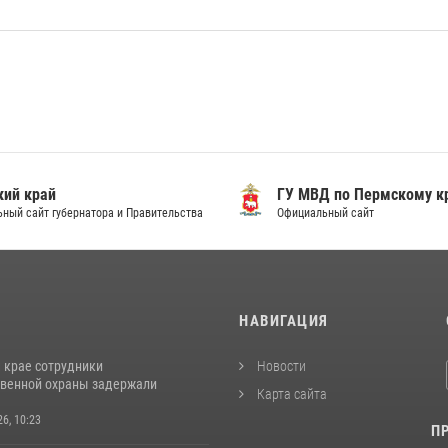
ий край
ГУ МВД по Пермскому к
ный сайт губернатора и Правительства
Официальный сайт
И
НАВИГАЦИЯ
 крае сотрудники
Новости
венной охраны задержали
Карта сайта
26, 10:23
П