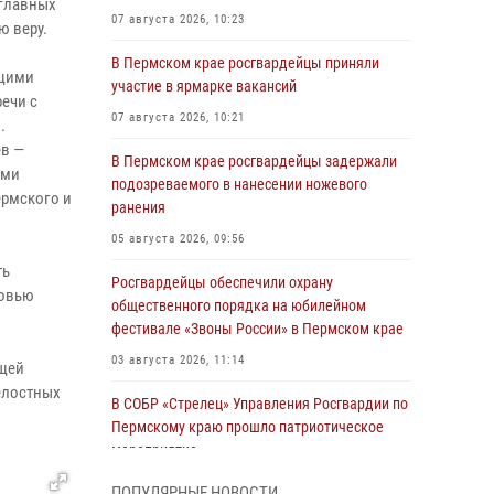
 главных
07 августа 2026, 10:23
ю веру.
В Пермском крае росгвардейцы приняли
ющими
участие в ярмарке вакансий
ечи с
07 августа 2026, 10:21
.
ев —
В Пермском крае росгвардейцы задержали
ами
подозреваемого в нанесении ножевого
ермского и
ранения
05 августа 2026, 09:56
ть
Росгвардейцы обеспечили охрану
ковью
общественного порядка на юбилейном
фестивале «Звоны России» в Пермском крае
03 августа 2026, 11:14
ющей
елостных
В СОБР «Стрелец» Управления Росгвардии по
Пермскому краю прошло патриотическое
мероприятие
03 августа 2026, 11:09
ПОПУЛЯРНЫЕ НОВОСТИ