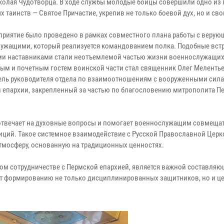
колая Чудотворца. В ходе службы молодые бойцы совершили одно из
 таинств — Святое Причастие, укрепив не только боевой дух, но и сво
приятие было проведено в рамках совместного плана работы с веру
ужащими, который реализуется командованием полка. Подобные встр
и наставниками стали неотъемлемой частью жизни военнослужащих
ым и почетным гостем воинской части стал священник Олег Меленть
ель руководителя отдела по взаимоотношениям с вооруженными сил
 епархии, закрепленный за частью по благословению митрополита П
 отвечает на духовные вопросы и помогает военнослужащим совмеща
иций. Такое системное взаимодействие с Русской Православной Цер
тмосферу, основанную на традиционных ценностях.
ом сотрудничестве с Пермской епархией, является важной составля
т формированию не только дисциплинированных защитников, но и ц