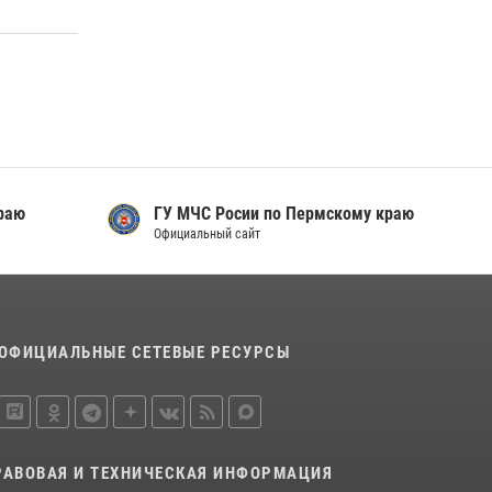
Росгвардейцы провели познавательный урок
для юных пермяков
17 июля 2026, 10:34
2
Сотрудник СОБР «Стрелец» провели встречу
в рамках ведомственной акции «Каникулы с
Росгвардией»
24 июля 2026, 08:45
2
раю
ГУ МЧС Росии по Пермскому краю
Официальный сайт
ОФИЦИАЛЬНЫЕ СЕТЕВЫЕ РЕСУРСЫ
РАВОВАЯ И ТЕХНИЧЕСКАЯ ИНФОРМАЦИЯ