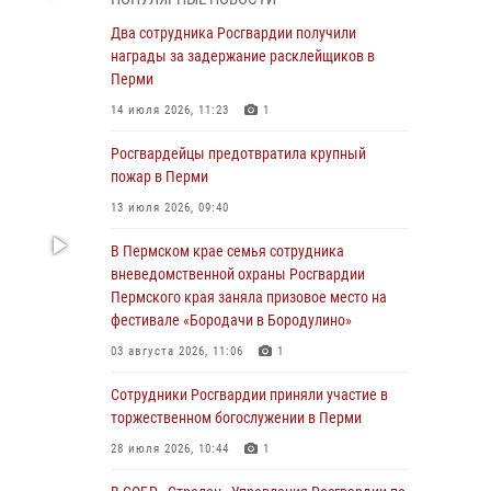
В Пермском крае семья сотрудника
Два сотрудника Росгвардии получили
вневедомственной охраны Росгвардии
награды за задержание расклейщиков в
Пермского края заняла призовое место на
Перми
фестивале «Бородачи в Бородулино»
14 июля 2026, 11:23
1
03 августа 2026, 11:06
1
Росгвардейцы предотвратила крупный
В Пермском крае росгвардейцы провели
пожар в Перми
«Урок мужества» для юных спортсменов
13 июля 2026, 09:40
03 августа 2026, 10:59
1
В Пермском крае семья сотрудника
Росгвардеец спас тонущую женщину в
вневедомственной охраны Росгвардии
Пермском крае
Пермского края заняла призовое место на
фестивале «Бородачи в Бородулино»
30 июля 2026, 05:19
03 августа 2026, 11:06
1
Сотрудники Росгвардии приняли участие в
торжественном богослужении в Перми
Сотрудники Росгвардии приняли участие в
торжественном богослужении в Перми
28 июля 2026, 10:44
1
28 июля 2026, 10:44
1
Росгвардейцы оказали силовую поддержку
при задержании участников преступной