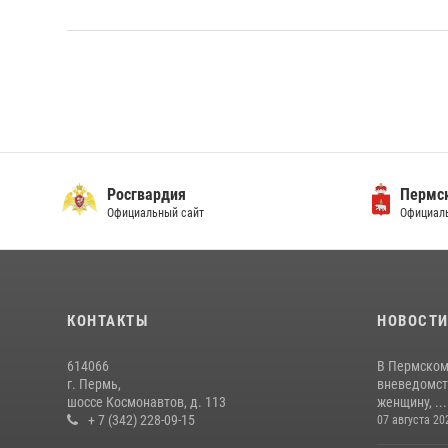
Росгвардия
Пермск
Официальный сайт
Официаль
КОНТАКТЫ
НОВОСТ
614066
В Пермском
г. Пермь,
вневедомст
шоссе Космонавтов, д. 113
женщину, ...
+ 7 (342) 228-09-15
07 августа 20