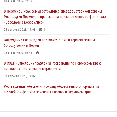
13 июля 2026, 09:40
Сотрудники Росгвардии приняли участие в торжественном
В Пермском крае семья сотрудника вневедомственной охраны
богослужении в Перми
Росгвардии Пермского края заняла призовое место на фестивале
28 июля 2026, 10:44
1
«Бородачи в Бородулино»
Росгвардейцы оказали силовую поддержку при задержании
03 августа 2026, 11:06
1
участников преступной группы в Пермском крае
Сотрудники Росгвардии приняли участие в торжественном
28 июля 2026, 06:15
богослужении в Перми
28 июля 2026, 10:44
1
В СОБР «Стрелец» Управления Росгвардии по Пермскому краю
прошло патриотическое мероприятие
03 августа 2026, 11:09
Росгвардейцы обеспечили охрану общественного порядка на
юбилейном фестивале «Звоны России» в Пермском крае
03 августа 2026, 11:14
Заместитель директора Росгвардии Герой России генерал-
полковник Алексей Кузьменков поздравил специалистов