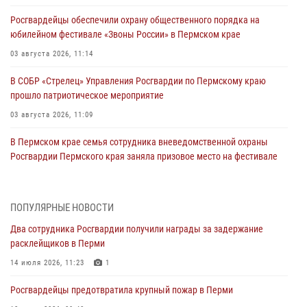
Росгвардейцы обеспечили охрану общественного порядка на
юбилейном фестивале «Звоны России» в Пермском крае
03 августа 2026, 11:14
В СОБР «Стрелец» Управления Росгвардии по Пермскому краю
прошло патриотическое мероприятие
03 августа 2026, 11:09
В Пермском крае семья сотрудника вневедомственной охраны
Росгвардии Пермского края заняла призовое место на фестивале
«Бородачи в Бородулино»
03 августа 2026, 11:06
1
ПОПУЛЯРНЫЕ НОВОСТИ
В Пермском крае росгвардейцы провели «Урок мужества» для
Два сотрудника Росгвардии получили награды за задержание
юных спортсменов
расклейщиков в Перми
03 августа 2026, 10:59
1
14 июля 2026, 11:23
1
Росгвардеец спас тонущую женщину в Пермском крае
Росгвардейцы предотвратила крупный пожар в Перми
30 июля 2026, 05:19