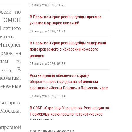
07 августа 2026, 10:23
ссии по
В Пермском крае росгвардейцы приняли
ов ОМОН
участие в ярмарке вакансий
-летнего
07 августа 2026, 10:21
честв.
В Пермском крае росгвардейцы задержали
нтернет
подозреваемого в нанесении ножевого
домов на
ранения
вцам и,
05 августа 2026, 09:56
плату. В
Росгвардейцы обеспечили охрану
оматам,
общественного порядка на юбилейном
денежные
фестивале «Звоны России» в Пермском крае
03 августа 2026, 11:14
 которых
В СОБР «Стрелец» Управления Росгвардии по
 Москвы,
Пермскому краю прошло патриотическое
мероприятие
оправной
03 августа 2026, 11:09
ПОПУЛЯРНЫЕ НОВОСТИ