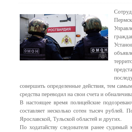
Сотру
Пермс
Управл
гражда
Устан
объявл
терри
предст
после
совершить определенные действия, тем самым
средства переводил на свои счета и обналичива
В настоящее время полицейские подозреваю
составляет несколько сотен тысяч рублей. 
Ярославской, Тульской областей и других.
По ходатайству следователя ранее судимый 