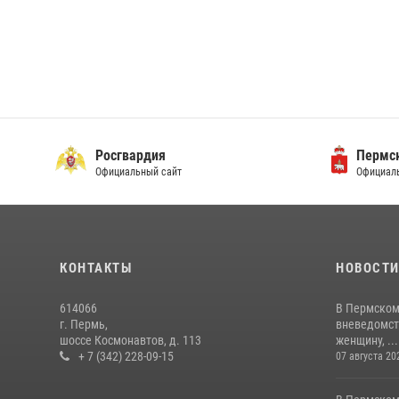
Росгвардия
Пермск
Официальный сайт
Официаль
КОНТАКТЫ
НОВОСТ
614066
В Пермском
г. Пермь,
вневедомст
шоссе Космонавтов, д. 113
женщину, ...
+ 7 (342) 228-09-15
07 августа 20