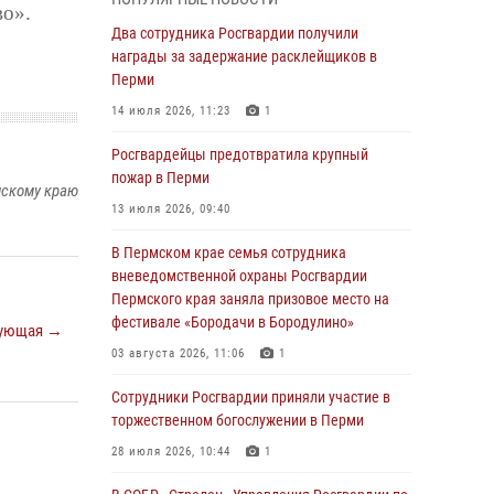
во».
В Пермском крае семья сотрудника
Два сотрудника Росгвардии получили
вневедомственной охраны Росгвардии
награды за задержание расклейщиков в
Пермского края заняла призовое место на
Перми
фестивале «Бородачи в Бородулино»
14 июля 2026, 11:23
1
03 августа 2026, 11:06
1
Росгвардейцы предотвратила крупный
В Пермском крае росгвардейцы провели
пожар в Перми
мскому краю
«Урок мужества» для юных спортсменов
13 июля 2026, 09:40
03 августа 2026, 10:59
1
В Пермском крае семья сотрудника
Росгвардеец спас тонущую женщину в
вневедомственной охраны Росгвардии
Пермском крае
Пермского края заняла призовое место на
фестивале «Бородачи в Бородулино»
ующая →
30 июля 2026, 05:19
03 августа 2026, 11:06
1
Сотрудники Росгвардии приняли участие в
торжественном богослужении в Перми
Сотрудники Росгвардии приняли участие в
торжественном богослужении в Перми
28 июля 2026, 10:44
1
28 июля 2026, 10:44
1
Росгвардейцы оказали силовую поддержку
при задержании участников преступной