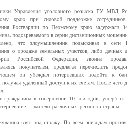
дники Управления уголовного розыска ГУ МВД Ро
кому краю при силовой поддержке сотрудник
ения Росгвардии по Пермскому краю задержали 34
нина, подозреваемого в серии дистанционных мошенни
овлено, что злоумышленник подыскивал в сети И
ения о продаже земельных участков, либо дачных 
тории Российской Федерации, звонил прода
авляясь покупателем, предлагал перечислить предо
дующем он убеждал потерпевших подойти к банк
 получая удаленный доступ к их счетам. После чего 
л.
т гражданина в совершении 10 эпизодов, ущерб от
Потерпевшие – жители различных регионов страны –
мужчина взят под стражу. По всем эпизодам против