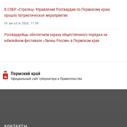
В СОБР «Стрелец» Управления Росгвардии по Пермскому краю
прошло патриотическое мероприятие
03 августа 2026, 11:09
Росгвардейцы обеспечили охрану общественного порядка на
юбилейном фестивале «Звоны России» в Пермском крае
03 августа 2026, 11:14
Заместитель директора Росгвардии Герой России генерал-
полковник Алексей Кузьменков поздравил специалистов
ветеринарно-санитарной службы с годовщиной образования
Пермский край
Официальный сайт губернатора и Правительства
13 июля 2026, 10:43
Росгвардеец спас тонущую женщину в Пермском крае
30 июля 2026, 05:19
Росгвардейцы провели познавательный урок для юных пермяков
17 июля 2026, 10:34
2
КОНТАКТЫ