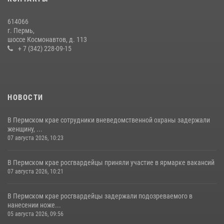
Сотрудник СОБР «Стрелец» провели встречу в рамках
ведомственной акции «Каникулы с Росгвардией»
614066
24 июля 2026, 08:45
2
г. Пермь,
шоссе Космонавтов, д. 113
+ 7 (342) 228-09-15
НОВОСТИ
В Пермском крае сотрудники вневедомственной охраны задержали
женщину, ...
07 августа 2026, 10:23
В Пермском крае росгвардейцы приняли участие в ярмарке вакансий
07 августа 2026, 10:21
В Пермском крае росгвардейцы задержали подозреваемого в
нанесении ноже...
05 августа 2026, 09:56