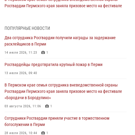
Росгвардии Пермского края заняла призовое место на фестивале
«Бородачи в Бородулино»
03 августа 2026, 11:06
1
ПОПУЛЯРНЫЕ НОВОСТИ
В Пермском крае росгвардейцы провели «Урок мужества» для
Два сотрудника Росгвардии получили награды за задержание
юных спортсменов
расклейщиков в Перми
03 августа 2026, 10:59
1
14 июля 2026, 11:23
1
Росгвардеец спас тонущую женщину в Пермском крае
Росгвардейцы предотвратила крупный пожар в Перми
30 июля 2026, 05:19
13 июля 2026, 09:40
Сотрудники Росгвардии приняли участие в торжественном
В Пермском крае семья сотрудника вневедомственной охраны
богослужении в Перми
Росгвардии Пермского края заняла призовое место на фестивале
28 июля 2026, 10:44
1
«Бородачи в Бородулино»
Росгвардейцы оказали силовую поддержку при задержании
03 августа 2026, 11:06
1
участников преступной группы в Пермском крае
Сотрудники Росгвардии приняли участие в торжественном
28 июля 2026, 06:15
богослужении в Перми
28 июля 2026, 10:44
1