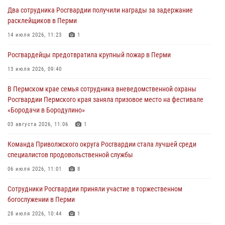
богослужении в Перми
Два сотрудника Росгвардии получили награды за задержание
28 июля 2026, 10:44
1
расклейщиков в Перми
Росгвардейцы оказали силовую поддержку при задержании
14 июля 2026, 11:23
1
участников преступной группы в Пермском крае
Росгвардейцы предотвратила крупный пожар в Перми
28 июля 2026, 06:15
13 июля 2026, 09:40
Сотрудник СОБР «Стрелец» провели встречу в рамках
В Пермском крае семья сотрудника вневедомственной охраны
ведомственной акции «Каникулы с Росгвардией»
Росгвардии Пермского края заняла призовое место на фестивале
24 июля 2026, 08:45
2
«Бородачи в Бородулино»
Юные защитники порядка: росгвардейцы провели день в клубе
03 августа 2026, 11:06
1
«Апельсин» города Верещагино
Команда Приволжского округа Росгвардии стала лучшей среди
24 июля 2026, 08:43
специалистов продовольственной службы
06 июля 2026, 11:01
8
Сотрудники Росгвардии приняли участие в торжественном
богослужении в Перми
28 июля 2026, 10:44
1