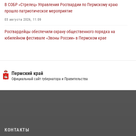
В СОБР «Стрелец» Управления Росгвардии по Пермскому краю
прошло патриотическое мероприятие
03 августа 2026, 11:09
Росгвардейцы обеспечили охрану общественного порядка на
юбилейном фестивале «Звоны России» в Пермском крае
03 августа 2026, 11:14
Заместитель директора Росгвардии Герой России генерал-
полковник Алексей Кузьменков поздравил специалистов
ветеринарно-санитарной службы с годовщиной образования
Пермский край
Официальный сайт губернатора и Правительства
13 июля 2026, 10:43
Росгвардеец спас тонущую женщину в Пермском крае
30 июля 2026, 05:19
В Росгвардии прошла военно-научная конференция по обобщению
боевого опыта
09 июля 2026, 06:36
КОНТАКТЫ