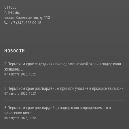
Росгвардейцы провели познавательный урок для юных пермяков
614066
17 июля 2026, 10:34
2
г. Пермь,
шоссе Космонавтов, д. 113
+ 7 (342) 228-09-15
НОВОСТИ
В Пермском крае сотрудники вневедомственной охраны задержали
женщину, ...
07 августа 2026, 10:23
В Пермском крае росгвардейцы приняли участие в ярмарке вакансий
07 августа 2026, 10:21
В Пермском крае росгвардейцы задержали подозреваемого в
нанесении ноже...
05 августа 2026, 09:56