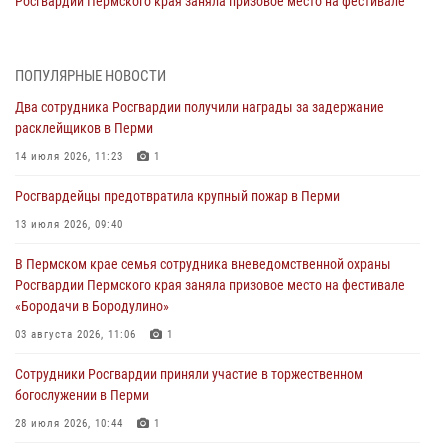
Росгвардии Пермского края заняла призовое место на фестивале
«Бородачи в Бородулино»
03 августа 2026, 11:06
1
ПОПУЛЯРНЫЕ НОВОСТИ
В Пермском крае росгвардейцы провели «Урок мужества» для
Два сотрудника Росгвардии получили награды за задержание
юных спортсменов
расклейщиков в Перми
03 августа 2026, 10:59
1
14 июля 2026, 11:23
1
Росгвардеец спас тонущую женщину в Пермском крае
Росгвардейцы предотвратила крупный пожар в Перми
30 июля 2026, 05:19
13 июля 2026, 09:40
Сотрудники Росгвардии приняли участие в торжественном
В Пермском крае семья сотрудника вневедомственной охраны
богослужении в Перми
Росгвардии Пермского края заняла призовое место на фестивале
28 июля 2026, 10:44
1
«Бородачи в Бородулино»
Росгвардейцы оказали силовую поддержку при задержании
03 августа 2026, 11:06
1
участников преступной группы в Пермском крае
Сотрудники Росгвардии приняли участие в торжественном
28 июля 2026, 06:15
богослужении в Перми
28 июля 2026, 10:44
1