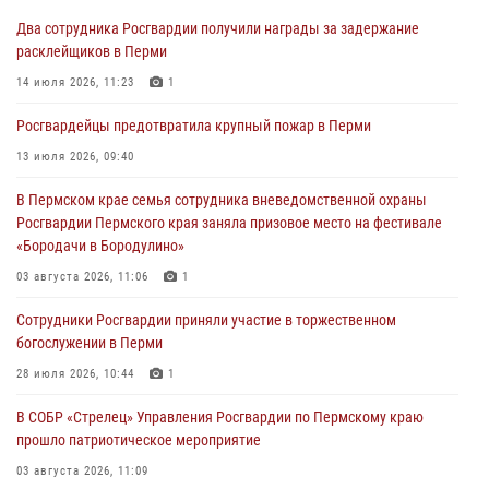
В Пермском крае росгвардейцы провели «Урок мужества» для
Два сотрудника Росгвардии получили награды за задержание
юных спортсменов
расклейщиков в Перми
03 августа 2026, 10:59
1
14 июля 2026, 11:23
1
Росгвардеец спас тонущую женщину в Пермском крае
Росгвардейцы предотвратила крупный пожар в Перми
30 июля 2026, 05:19
13 июля 2026, 09:40
Сотрудники Росгвардии приняли участие в торжественном
В Пермском крае семья сотрудника вневедомственной охраны
богослужении в Перми
Росгвардии Пермского края заняла призовое место на фестивале
28 июля 2026, 10:44
1
«Бородачи в Бородулино»
Росгвардейцы оказали силовую поддержку при задержании
03 августа 2026, 11:06
1
участников преступной группы в Пермском крае
Сотрудники Росгвардии приняли участие в торжественном
28 июля 2026, 06:15
богослужении в Перми
28 июля 2026, 10:44
1
В СОБР «Стрелец» Управления Росгвардии по Пермскому краю
прошло патриотическое мероприятие
03 августа 2026, 11:09