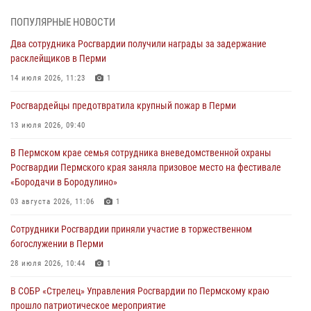
03 августа 2026, 11:06
1
ПОПУЛЯРНЫЕ НОВОСТИ
В Пермском крае росгвардейцы провели «Урок мужества» для
Два сотрудника Росгвардии получили награды за задержание
юных спортсменов
расклейщиков в Перми
03 августа 2026, 10:59
1
14 июля 2026, 11:23
1
Росгвардеец спас тонущую женщину в Пермском крае
Росгвардейцы предотвратила крупный пожар в Перми
30 июля 2026, 05:19
13 июля 2026, 09:40
Сотрудники Росгвардии приняли участие в торжественном
В Пермском крае семья сотрудника вневедомственной охраны
богослужении в Перми
Росгвардии Пермского края заняла призовое место на фестивале
28 июля 2026, 10:44
1
«Бородачи в Бородулино»
Росгвардейцы оказали силовую поддержку при задержании
03 августа 2026, 11:06
1
участников преступной группы в Пермском крае
Сотрудники Росгвардии приняли участие в торжественном
28 июля 2026, 06:15
богослужении в Перми
28 июля 2026, 10:44
1
В СОБР «Стрелец» Управления Росгвардии по Пермскому краю
прошло патриотическое мероприятие