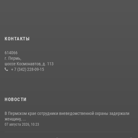
В Росгвардии прошла военно-научная конференция по обобщению
боевого опыта
09 июля 2026, 06:36
Росгвардеец спас тонущую женщину в Пермском крае
30 июля 2026, 05:19
КОНТАКТЫ
Росгвардейцы провели познавательный урок для юных пермяков
614066
17 июля 2026, 10:34
2
г. Пермь,
шоссе Космонавтов, д. 113
+ 7 (342) 228-09-15
НОВОСТИ
В Пермском крае сотрудники вневедомственной охраны задержали
женщину, ...
07 августа 2026, 10:23