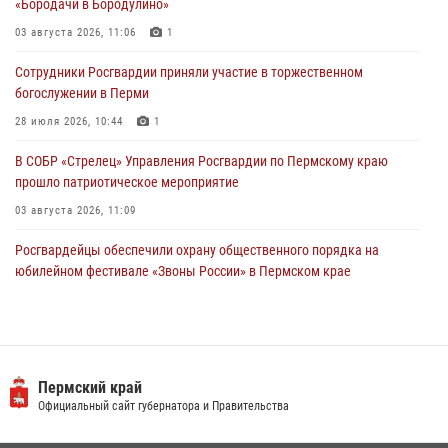
«Бородачи в Бородулино»
Росгвардейцы оказали силовую поддержку при задержании
03 августа 2026, 11:06
1
участников преступной группы в Пермском крае
Сотрудники Росгвардии приняли участие в торжественном
28 июля 2026, 06:15
богослужении в Перми
28 июля 2026, 10:44
1
В СОБР «Стрелец» Управления Росгвардии по Пермскому краю
прошло патриотическое мероприятие
03 августа 2026, 11:09
Росгвардейцы обеспечили охрану общественного порядка на
юбилейном фестивале «Звоны России» в Пермском крае
03 августа 2026, 11:14
Заместитель директора Росгвардии Герой России генерал-
полковник Алексей Кузьменков поздравил специалистов
ветеринарно-санитарной службы с годовщиной образования
Пермский край
Официальный сайт губернатора и Правительства
13 июля 2026, 10:43