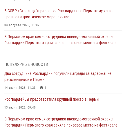
В СОБР «Стрелец» Управления Росгвардии по Пермскому краю
прошло патриотическое мероприятие
03 августа 2026, 11:09
В Пермском крае семья сотрудника вневедомственной охраны
Росгвардии Пермского края заняла призовое место на фестивале
«Бородачи в Бородулино»
03 августа 2026, 11:06
1
ПОПУЛЯРНЫЕ НОВОСТИ
В Пермском крае росгвардейцы провели «Урок мужества» для
Два сотрудника Росгвардии получили награды за задержание
юных спортсменов
расклейщиков в Перми
03 августа 2026, 10:59
1
14 июля 2026, 11:23
1
Росгвардеец спас тонущую женщину в Пермском крае
Росгвардейцы предотвратила крупный пожар в Перми
30 июля 2026, 05:19
13 июля 2026, 09:40
Сотрудники Росгвардии приняли участие в торжественном
В Пермском крае семья сотрудника вневедомственной охраны
богослужении в Перми
Росгвардии Пермского края заняла призовое место на фестивале
28 июля 2026, 10:44
1