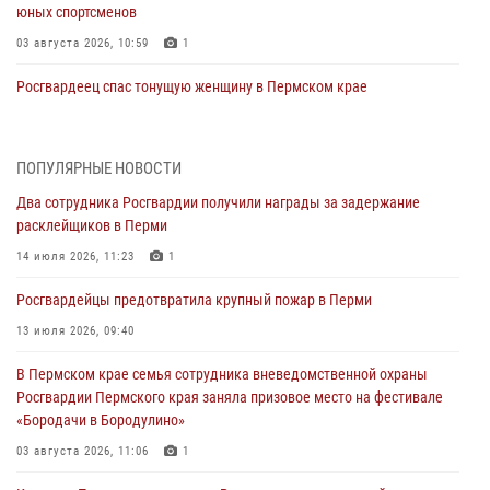
юных спортсменов
03 августа 2026, 10:59
1
Росгвардеец спас тонущую женщину в Пермском крае
30 июля 2026, 05:19
Сотрудники Росгвардии приняли участие в торжественном
ПОПУЛЯРНЫЕ НОВОСТИ
богослужении в Перми
Два сотрудника Росгвардии получили награды за задержание
28 июля 2026, 10:44
1
расклейщиков в Перми
Росгвардейцы оказали силовую поддержку при задержании
14 июля 2026, 11:23
1
участников преступной группы в Пермском крае
Росгвардейцы предотвратила крупный пожар в Перми
28 июля 2026, 06:15
13 июля 2026, 09:40
Сотрудник СОБР «Стрелец» провели встречу в рамках
В Пермском крае семья сотрудника вневедомственной охраны
ведомственной акции «Каникулы с Росгвардией»
Росгвардии Пермского края заняла призовое место на фестивале
24 июля 2026, 08:45
2
«Бородачи в Бородулино»
Юные защитники порядка: росгвардейцы провели день в клубе
03 августа 2026, 11:06
1
«Апельсин» города Верещагино