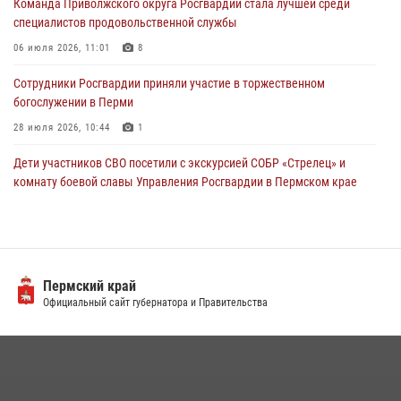
Команда Приволжского округа Росгвардии стала лучшей среди
24 июля 2026, 08:43
специалистов продовольственной службы
06 июля 2026, 11:01
8
Сотрудники Росгвардии приняли участие в торжественном
богослужении в Перми
28 июля 2026, 10:44
1
Дети участников СВО посетили с экскурсией СОБР «Стрелец» и
комнату боевой славы Управления Росгвардии в Пермском крае
07 июля 2026, 11:00
4
В Пермском крае сотрудники вневедомственной охраны
Росгвардии приняли участие в народном празднике
«Сабантуй-2026»
Пермский край
Официальный сайт губернатора и Правительства
07 июля 2026, 10:02
3
В СОБР «Стрелец» Управления Росгвардии по Пермскому краю
прошло патриотическое мероприятие
03 августа 2026, 11:09