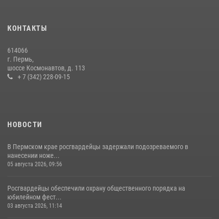
Заместитель директора Росгвардии Герой России генерал-
полковник Алексей Кузьменков поздравил специалистов
КОНТАКТЫ
ветеринарно-санитарной службы с годовщиной образования
13 июля 2026, 10:43
614066
г. Пермь,
В Пермском крае росгвардейцы приняли участие в ярмарке
шоссе Космонавтов, д. 113
вакансий
+ 7 (342) 228-09-15
07 июля 2026, 09:52
НОВОСТИ
В Пермском крае росгвардейцы задержали подозреваемого в
нанесении ноже...
05 августа 2026, 09:56
Росгвардейцы обеспечили охрану общественного порядка на
юбилейном фест...
03 августа 2026, 11:14