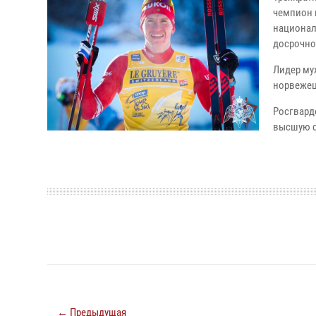
чемпион 
национал
досрочно
Лидер му
норвежец 
Росгварде
высшую с
← Предыдущая