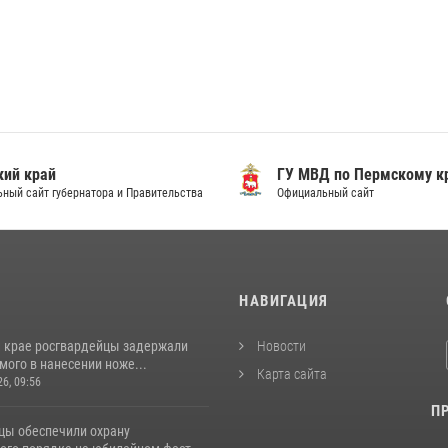
ий край
ГУ МВД по Пермскому к
ный сайт губернатора и Правительства
Официальный сайт
И
НАВИГАЦИЯ
 крае росгвардейцы задержали
Новости
ого в нанесении ноже...
Карта сайта
26, 09:56
П
цы обеспечили охрану