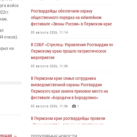
уга войск
Росгвардейцы обеспечили охрану
22гг.
общественного порядка на юбилейном
кам.
фестивале «Звоны России» в Пермском крае
ал
03 августа 2026, 11:14
4 очков).
В СОБР «Стрелец» Управления Росгвардии по
орых на
Пермскому краю прошло патриотическое
мероприятие
03 августа 2026, 11:09
В Пермском крае семья сотрудника
вневедомственной охраны Росгвардии
Пермского края заняла призовое место на
фестивале «Бородачи в Бородулино»
03 августа 2026, 11:06
1
В Пермском крае росгвардейцы провели
«Урок мужества» для юных спортсменов
03 августа 2026, 10:59
1
ующая →
ПОПУЛЯРНЫЕ НОВОСТИ