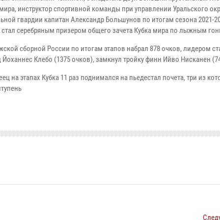
мира, инструктор спортивной команды при управлении Уральского окр
ьной гвардии капитан Александр Большунов по итогам сезона 2021-20
 стал серебряным призером общего зачета Кубка мира по лыжным гон
жской сборной России по итогам этапов набрал 878 очков, лидером ст
Йоханнес Клебо (1375 очков), замкнул тройку финн Ийво Нисканен (74
ец на этапах Кубка 11 раз поднимался на пьедестал почета, три из кот
тупень
След