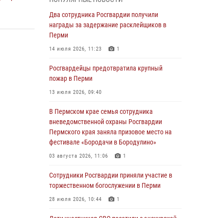
Росгвардеец спас тонущую женщину в
Два сотрудника Росгвардии получили
Пермском крае
награды за задержание расклейщиков в
Перми
30 июля 2026, 05:19
14 июля 2026, 11:23
1
Сотрудники Росгвардии приняли участие в
торжественном богослужении в Перми
Росгвардейцы предотвратила крупный
пожар в Перми
28 июля 2026, 10:44
1
13 июля 2026, 09:40
Росгвардейцы оказали силовую поддержку
при задержании участников преступной
В Пермском крае семья сотрудника
группы в Пермском крае
вневедомственной охраны Росгвардии
Пермского края заняла призовое место на
28 июля 2026, 06:15
фестивале «Бородачи в Бородулино»
Сотрудник СОБР «Стрелец» провели встречу
03 августа 2026, 11:06
1
в рамках ведомственной акции «Каникулы с
Росгвардией»
Сотрудники Росгвардии приняли участие в
торжественном богослужении в Перми
24 июля 2026, 08:45
2
28 июля 2026, 10:44
1
Юные защитники порядка: росгвардейцы
провели день в клубе «Апельсин» города