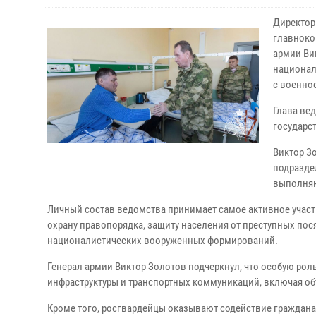
Директор
главноко
армии Ви
национал
с военно
Глава ве
государс
Виктор З
подразде
выполняю
Личный состав ведомства принимает самое активное участ
охрану правопорядка, защиту населения от преступных пос
националистических вооруженных формирований.
Генерал армии Виктор Золотов подчеркнул, что особую ро
инфраструктуры и транспортных коммуникаций, включая об
Кроме того, росгвардейцы оказывают содействие граждан