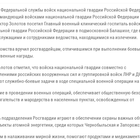
 Федеральной службы войск национальной гвардии Российской Феде
мандующий войсками национальной гвардии Российской Федерации 
ктор Золотов посетил Главный военный клинический госпиталь войс
ьной гвардии Российской Федерации в подмосковной Балашихе, где 
служащими и сотрудниками ведомства, находящимися на излечении.
домства вручил росгвардейцам, отличившимся при выполнении боевых
твенные награды.
олотов отметил, что войска национальной гвардии совместно с
лениями российских вооруженных сил и группировкой войск ЛНР и Д
т служебно-боевые задачи в ходе специальной военной операции на 
ие в проведении военных операций, обеспечивает общественную без
ягательств и мародерства в населенных пунктах, освобожденных от
ль подразделения Росгвардии играют в обеспечении охраны важных об
ъекты атомной энергетики, среди которых Чернобыльская и Запорожс
ам в налаживании мирной жизни, помогают продуктами и медикамент