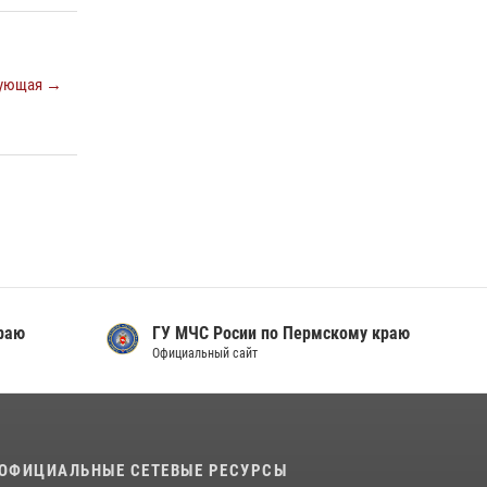
Заместитель директора Росгвардии Герой
России генерал-полковник Алексей
Кузьменков поздравил специалистов
ующая →
ветеринарно-санитарной службы с
годовщиной образования
13 июля 2026, 10:43
В Пермском крае росгвардейцы приняли
участие в ярмарке вакансий
07 июля 2026, 09:52
раю
ГУ МЧС Росии по Пермскому краю
Официальный сайт
ОФИЦИАЛЬНЫЕ СЕТЕВЫЕ РЕСУРСЫ