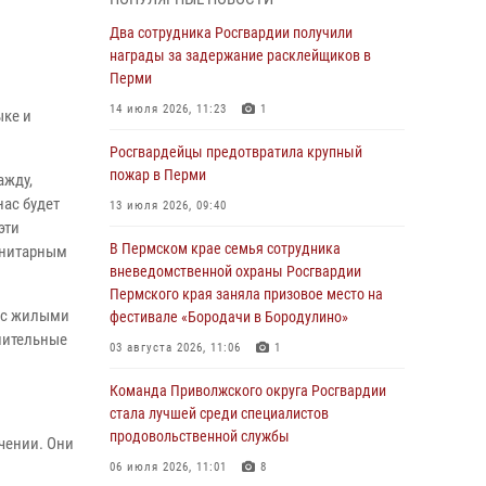
Росгвардеец спас тонущую женщину в
Два сотрудника Росгвардии получили
Пермском крае
награды за задержание расклейщиков в
Перми
30 июля 2026, 05:19
14 июля 2026, 11:23
1
ыке и
Сотрудники Росгвардии приняли участие в
торжественном богослужении в Перми
Росгвардейцы предотвратила крупный
пожар в Перми
ажду,
28 июля 2026, 10:44
1
ас будет
13 июля 2026, 09:40
Росгвардейцы оказали силовую поддержку
эти
при задержании участников преступной
В Пермском крае семья сотрудника
манитарным
группы в Пермском крае
вневедомственной охраны Росгвардии
Пермского края заняла призовое место на
28 июля 2026, 06:15
м с жилыми
фестивале «Бородачи в Бородулино»
нительные
Сотрудник СОБР «Стрелец» провели встречу
03 августа 2026, 11:06
1
в рамках ведомственной акции «Каникулы с
Росгвардией»
Команда Приволжского округа Росгвардии
стала лучшей среди специалистов
24 июля 2026, 08:45
2
продовольственной службы
чении. Они
Юные защитники порядка: росгвардейцы
06 июля 2026, 11:01
8
провели день в клубе «Апельсин» города