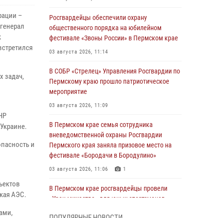
рации –
Росгвардейцы обеспечили охрану
генерал
общественного порядка на юбилейном
к
фестивале «Звоны России» в Пермском крае
встретился
03 августа 2026, 11:14
В СОБР «Стрелец» Управления Росгвардии по
 задач,
Пермскому краю прошло патриотическое
мероприятие
03 августа 2026, 11:09
НР
В Пермском крае семья сотрудника
Украине.
вневедомственной охраны Росгвардии
опасность и
Пермского края заняла призовое место на
фестивале «Бородачи в Бородулино»
03 августа 2026, 11:06
1
ъектов
В Пермском крае росгвардейцы провели
кая АЭС.
«Урок мужества» для юных спортсменов
ами,
03 августа 2026, 10:59
1
ПОПУЛЯРНЫЕ НОВОСТИ