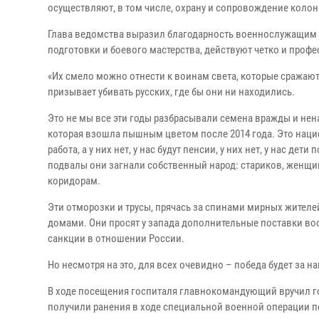
осуществляют, в том числе, охрану и сопровождение колон
Глава ведомства выразил благодарность военнослужащим 
подготовки и боевого мастерства, действуют четко и проф
«Их смело можно отнести к воинам света, которые сражают
призывает убивать русских, где бы они ни находились.
Это не мы все эти годы разбрасывали семена вражды и нен
которая взошла пышным цветом после 2014 года. Это нацис
работа, а у них нет, у нас будут пенсии, у них нет, у нас дет
подвалы они загнали собственный народ: стариков, женщин
коридорам.
Эти отморозки и трусы, прячась за спинами мирных жителе
домами. Они просят у запада дополнительные поставки во
санкции в отношении России.
Но несмотря на это, для всех очевидно – победа будет за н
В ходе посещения госпиталя главнокомандующий вручил г
получили ранения в ходе специальной военной операции п