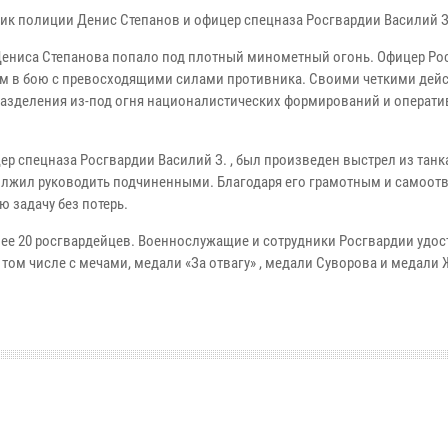
ик полиции Денис Степанов и офицер спецназа Росгвардии Василий З
ениса Степанова попало под плотный минометный огонь. Офицер Ро
ом в бою с превосходящими силами противника. Своими четкими дей
азделения из-под огня националистических формирований и операти
цер спецназа Росгвардии Василий З. , был произведен выстрел из танк
должил руководить подчиненными. Благодаря его грамотным и самоо
 задачу без потерь.
ее 20 росгвардейцев. Военнослужащие и сотрудники Росгвардии удо
в том числе с мечами, медали «За отвагу» , медали Суворова и медали 