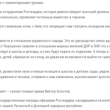
н с гуманитарными грузами.
и сотрудникам Росгвардии, которые демонстрируют высокий уровень
ессионально, проявляют истинные мужество и героизм.
ся с мировым злом, с теми, кто запрещает нам говорить на родном яз
ависти в отношении украинского народа. Это их руководство сеяло вр
т Порошенко заявлял в отношении мирных жителей ДНР и ЛНР, что у н
и пойдут в школы и детсады, а у них будут сидеть по подвалам. А теперь в 
, детей, обрекая их на голод, не давая им возможности выйти по гу
й, разместили свои огневые позиции в школах и детских садах, рядо
оружения и техники, отправки к нам наемников, выклянчивают допол
ами!» – сказал генерал армии Виктор Золотов.
осударственные награды офицерам Росгвардии, находящимся на изле
о защите Луганской и Донецкой народных республик.