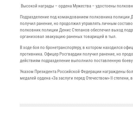
Высокой награды – ордена Мужества – удостоены полковн
Подразделение под командованием полковника полиции Д
получил ранение, но продолжил управлять личным состав
полковник полиции Денис Степанов обеспечил выход подр
организовал эвакуацию раненых товарищей в тыл.
В ходе боя по бронетранспортеру, в котором находился офи
противника. Офицер Росгвардии получил ранение, но про
действиям подразделение выполнило поставленную боевую
Указом Президента Российской Федерации награждены бол
медалей ордена «За заслуги перед Отечеством» II степени, 