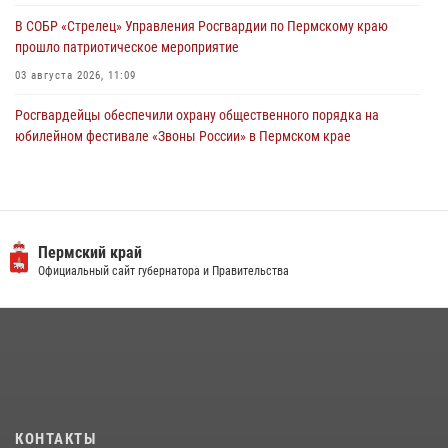
В СОБР «Стрелец» Управления Росгвардии по Пермскому краю
прошло патриотическое мероприятие
03 августа 2026, 11:09
Росгвардейцы обеспечили охрану общественного порядка на
юбилейном фестивале «Звоны России» в Пермском крае
03 августа 2026, 11:14
Заместитель директора Росгвардии Герой России генерал-
полковник Алексей Кузьменков поздравил специалистов
ветеринарно-санитарной службы с годовщиной образования
Пермский край
Официальный сайт губернатора и Правительства
13 июля 2026, 10:43
В Росгвардии прошла военно-научная конференция по обобщению
боевого опыта
09 июля 2026, 06:36
Росгвардейцы провели познавательный урок для юных пермяков
17 июля 2026, 10:34
2
КОНТАКТЫ