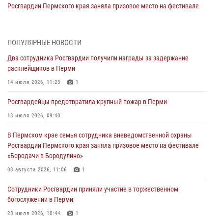
Росгвардии Пермского края заняла призовое место на фестивале
«Бородачи в Бородулино»
03 августа 2026, 11:06
1
ПОПУЛЯРНЫЕ НОВОСТИ
В Пермском крае росгвардейцы провели «Урок мужества» для
Два сотрудника Росгвардии получили награды за задержание
юных спортсменов
расклейщиков в Перми
03 августа 2026, 10:59
1
14 июля 2026, 11:23
1
Росгвардеец спас тонущую женщину в Пермском крае
Росгвардейцы предотвратила крупный пожар в Перми
30 июля 2026, 05:19
13 июля 2026, 09:40
Сотрудники Росгвардии приняли участие в торжественном
В Пермском крае семья сотрудника вневедомственной охраны
богослужении в Перми
Росгвардии Пермского края заняла призовое место на фестивале
28 июля 2026, 10:44
1
«Бородачи в Бородулино»
Росгвардейцы оказали силовую поддержку при задержании
03 августа 2026, 11:06
1
участников преступной группы в Пермском крае
Сотрудники Росгвардии приняли участие в торжественном
28 июля 2026, 06:15
богослужении в Перми
28 июля 2026, 10:44
1