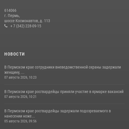
Сотрудник СОБР «Стрелец» провели встречу в рамках
614066
ведомственной акции «Каникулы с Росгвардией»
г. Пермь,
шоссе Космонавтов, д. 113
24 июля 2026, 08:45
2
+ 7 (342) 228-09-15
НОВОСТИ
В Пермском крае сотрудники вневедомственной охраны задержали
женщину, ...
07 августа 2026, 10:23
В Пермском крае росгвардейцы приняли участие в ярмарке вакансий
07 августа 2026, 10:21
В Пермском крае росгвардейцы задержали подозреваемого в
нанесении ноже...
05 августа 2026, 09:56