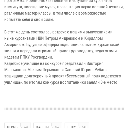
программа: военно-показательные выступления курсантов
института, посещение музея, презентация парка военной техники,
различные мастер-классы, в том числе с возможностью
испытать себя и свои силы.
В этот же день состоялась встреча с нашими выпускниками —
ныне курсантами НВИ Петром Андреюком и Кириллом
Амировым. Будущие офицеры поделились опытом курсантской
жизни и передали огромный привет руководству, педагогам и
кадетам ППКУ Росгвардии.
Кадетское училище на конкурсе представили Виктория
Мартьянова, Максим Пермяков и Савелий Югрин. Ребята
защищали долгосрочный проект «Бессмертный полк кадетского
училища». по итогам конкурса воспитанники заняли 3-е место.
ПЕРМЬ
949
КАДЕТЫ
162
ППКУ
148