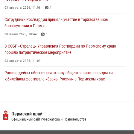
Росгвардейцы оказали силовую поддержку при задержании
03 августа 2026, 11:06
1
участников преступной группы в Пермском крае
Сотрудники Росгвардии приняли участие в торжественном
28 июля 2026, 06:15
богослужении в Перми
28 июля 2026, 10:44
1
В СОБР «Стрелец» Управления Росгвардии по Пермскому краю
прошло патриотическое мероприятие
03 августа 2026, 11:09
Росгвардейцы обеспечили охрану общественного порядка на
юбилейном фестивале «Звоны России» в Пермском крае
03 августа 2026, 11:14
Заместитель директора Росгвардии Герой России генерал-
полковник Алексей Кузьменков поздравил специалистов
ветеринарно-санитарной службы с годовщиной образования
Пермский край
Официальный сайт губернатора и Правительства
13 июля 2026, 10:43
В Росгвардии прошла военно-научная конференция по обобщению