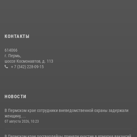
боевого опыта
09 июля 2026, 06:36
Росгвардеец спас тонущую женщину в Пермском крае
30 июля 2026, 05:19
КОНТАКТЫ
Росгвардейцы провели познавательный урок для юных пермяков
614066
17 июля 2026, 10:34
2
г. Пермь,
шоссе Космонавтов, д. 113
+ 7 (342) 228-09-15
НОВОСТИ
В Пермском крае сотрудники вневедомственной охраны задержали
женщину, ...
07 августа 2026, 10:23
В Пермском крае росгвардейцы приняли участие в ярмарке вакансий