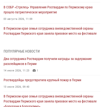
В СОБР «Стрелец» Управления Росгвардии по Пермскому краю
прошло патриотическое мероприятие
03 августа 2026, 11:09
В Пермском крае семья сотрудника вневедомственной охраны
Росгвардии Пермского края заняла призовое место на фестивале
«Бородачи в Бородулино»
03 августа 2026, 11:06
1
ПОПУЛЯРНЫЕ НОВОСТИ
В Пермском крае росгвардейцы провели «Урок мужества» для
Два сотрудника Росгвардии получили награды за задержание
юных спортсменов
расклейщиков в Перми
03 августа 2026, 10:59
1
14 июля 2026, 11:23
1
Росгвардеец спас тонущую женщину в Пермском крае
Росгвардейцы предотвратила крупный пожар в Перми
30 июля 2026, 05:19
13 июля 2026, 09:40
Сотрудники Росгвардии приняли участие в торжественном
В Пермском крае семья сотрудника вневедомственной охраны
богослужении в Перми
Росгвардии Пермского края заняла призовое место на фестивале
28 июля 2026, 10:44
1
«Бородачи в Бородулино»