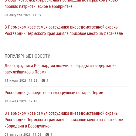
В СОБР «Стрелец» Управления Росгвардии по Пермскому краю
прошло патриотическое мероприятие
03 августа 2026, 11:09
В Пермском крае семья сотрудника вневедомственной охраны
Росгвардии Пермского края заняла призовое место на фестивале
«Бородачи в Бородулино»
03 августа 2026, 11:06
1
ПОПУЛЯРНЫЕ НОВОСТИ
В Пермском крае росгвардейцы провели «Урок мужества» для
Два сотрудника Росгвардии получили награды за задержание
юных спортсменов
расклейщиков в Перми
03 августа 2026, 10:59
1
14 июля 2026, 11:23
1
Росгвардеец спас тонущую женщину в Пермском крае
Росгвардейцы предотвратила крупный пожар в Перми
30 июля 2026, 05:19
13 июля 2026, 09:40
Сотрудники Росгвардии приняли участие в торжественном
В Пермском крае семья сотрудника вневедомственной охраны
богослужении в Перми
Росгвардии Пермского края заняла призовое место на фестивале
28 июля 2026, 10:44
1
«Бородачи в Бородулино»
Росгвардейцы оказали силовую поддержку при задержании
03 августа 2026, 11:06
1