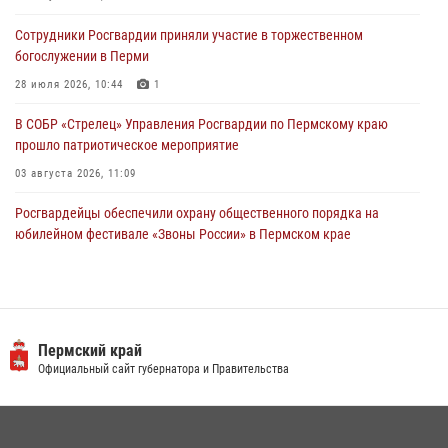
участников преступной группы в Пермском крае
Сотрудники Росгвардии приняли участие в торжественном
28 июля 2026, 06:15
богослужении в Перми
28 июля 2026, 10:44
1
В СОБР «Стрелец» Управления Росгвардии по Пермскому краю
прошло патриотическое мероприятие
03 августа 2026, 11:09
Росгвардейцы обеспечили охрану общественного порядка на
юбилейном фестивале «Звоны России» в Пермском крае
03 августа 2026, 11:14
Заместитель директора Росгвардии Герой России генерал-
полковник Алексей Кузьменков поздравил специалистов
ветеринарно-санитарной службы с годовщиной образования
Пермский край
Официальный сайт губернатора и Правительства
13 июля 2026, 10:43
В Росгвардии прошла военно-научная конференция по обобщению
боевого опыта