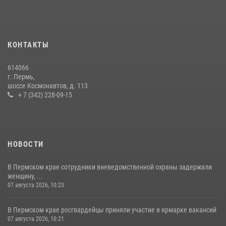
09 июля 2026, 06:36
Росгвардейцы провели познавательный урок для юных пермяков
17 июля 2026, 10:34
2
КОНТАКТЫ
Росгвардеец спас тонущую женщину в Пермском крае
614066
30 июля 2026, 05:19
г. Пермь,
шоссе Космонавтов, д. 113
+ 7 (342) 228-09-15
НОВОСТИ
В Пермском крае сотрудники вневедомственной охраны задержали
женщину, ...
07 августа 2026, 10:23
В Пермском крае росгвардейцы приняли участие в ярмарке вакансий
07 августа 2026, 10:21