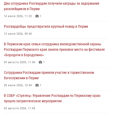
Два сотрудника Росгвардии получили награды за задержание
юных спортсменов
расклейщиков в Перми
03 августа 2026, 10:59
1
14 июля 2026, 11:23
1
Росгвардеец спас тонущую женщину в Пермском крае
Росгвардейцы предотвратила крупный пожар в Перми
30 июля 2026, 05:19
13 июля 2026, 09:40
Сотрудники Росгвардии приняли участие в торжественном
В Пермском крае семья сотрудника вневедомственной охраны
богослужении в Перми
Росгвардии Пермского края заняла призовое место на фестивале
28 июля 2026, 10:44
1
«Бородачи в Бородулино»
Росгвардейцы оказали силовую поддержку при задержании
03 августа 2026, 11:06
1
участников преступной группы в Пермском крае
Сотрудники Росгвардии приняли участие в торжественном
28 июля 2026, 06:15
богослужении в Перми
28 июля 2026, 10:44
1
В СОБР «Стрелец» Управления Росгвардии по Пермскому краю
прошло патриотическое мероприятие
03 августа 2026, 11:09