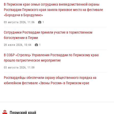
В Пермском крае семья сотрудника вневедомственной охраны
богослужении в Перми
Росгвардии Пермского края заняла призовое место на фестивале
28 июля 2026, 10:44
1
«Бородачи в Бородулино»
Росгвардейцы оказали силовую поддержку при задержании
03 августа 2026, 11:06
1
участников преступной группы в Пермском крае
Сотрудники Росгвардии приняли участие в торжественном
28 июля 2026, 06:15
богослужении в Перми
28 июля 2026, 10:44
1
В СОБР «Стрелец» Управления Росгвардии по Пермскому краю
прошло патриотическое мероприятие
03 августа 2026, 11:09
Росгвардейцы обеспечили охрану общественного порядка на
юбилейном фестивале «Звоны России» в Пермском крае
03 августа 2026, 11:14
Заместитель директора Росгвардии Герой России генерал-
полковник Алексей Кузьменков поздравил специалистов
ветеринарно-санитарной службы с годовщиной образования
Пермский край