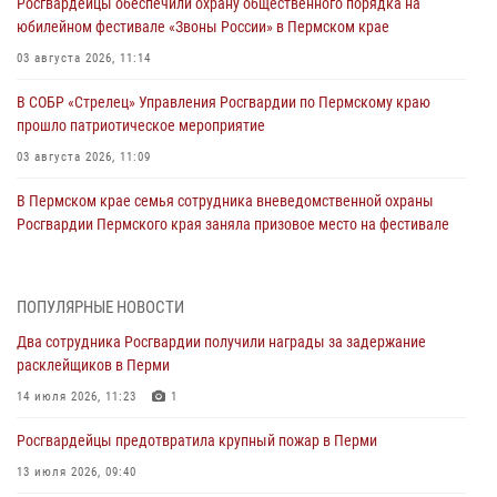
Росгвардейцы обеспечили охрану общественного порядка на
юбилейном фестивале «Звоны России» в Пермском крае
03 августа 2026, 11:14
В СОБР «Стрелец» Управления Росгвардии по Пермскому краю
прошло патриотическое мероприятие
03 августа 2026, 11:09
В Пермском крае семья сотрудника вневедомственной охраны
Росгвардии Пермского края заняла призовое место на фестивале
«Бородачи в Бородулино»
03 августа 2026, 11:06
1
ПОПУЛЯРНЫЕ НОВОСТИ
В Пермском крае росгвардейцы провели «Урок мужества» для
Два сотрудника Росгвардии получили награды за задержание
юных спортсменов
расклейщиков в Перми
03 августа 2026, 10:59
1
14 июля 2026, 11:23
1
Росгвардеец спас тонущую женщину в Пермском крае
Росгвардейцы предотвратила крупный пожар в Перми
30 июля 2026, 05:19
13 июля 2026, 09:40
Сотрудники Росгвардии приняли участие в торжественном