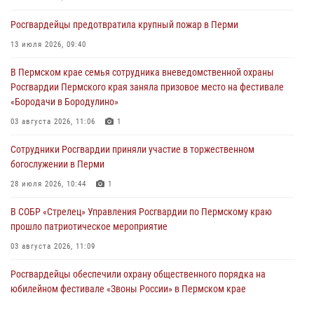
Росгвардеец спас тонущую женщину в Пермском крае
Росгвардейцы предотвратила крупный пожар в Перми
30 июля 2026, 05:19
13 июля 2026, 09:40
Сотрудники Росгвардии приняли участие в торжественном
В Пермском крае семья сотрудника вневедомственной охраны
богослужении в Перми
Росгвардии Пермского края заняла призовое место на фестивале
28 июля 2026, 10:44
1
«Бородачи в Бородулино»
Росгвардейцы оказали силовую поддержку при задержании
03 августа 2026, 11:06
1
участников преступной группы в Пермском крае
Сотрудники Росгвардии приняли участие в торжественном
28 июля 2026, 06:15
богослужении в Перми
28 июля 2026, 10:44
1
В СОБР «Стрелец» Управления Росгвардии по Пермскому краю
прошло патриотическое мероприятие
03 августа 2026, 11:09
Росгвардейцы обеспечили охрану общественного порядка на
юбилейном фестивале «Звоны России» в Пермском крае
03 августа 2026, 11:14