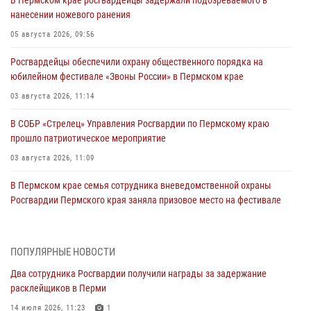
нанесении ножевого ранения
05 августа 2026, 09:56
Росгвардейцы обеспечили охрану общественного порядка на
юбилейном фестивале «Звоны России» в Пермском крае
03 августа 2026, 11:14
В СОБР «Стрелец» Управления Росгвардии по Пермскому краю
прошло патриотическое мероприятие
03 августа 2026, 11:09
В Пермском крае семья сотрудника вневедомственной охраны
Росгвардии Пермского края заняла призовое место на фестивале
«Бородачи в Бородулино»
03 августа 2026, 11:06
1
ПОПУЛЯРНЫЕ НОВОСТИ
В Пермском крае росгвардейцы провели «Урок мужества» для
Два сотрудника Росгвардии получили награды за задержание
юных спортсменов
расклейщиков в Перми
03 августа 2026, 10:59
1
14 июля 2026, 11:23
1