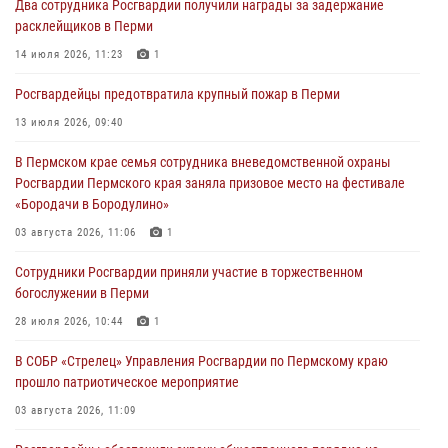
Два сотрудника Росгвардии получили награды за задержание
юных спортсменов
расклейщиков в Перми
03 августа 2026, 10:59
1
14 июля 2026, 11:23
1
Росгвардеец спас тонущую женщину в Пермском крае
Росгвардейцы предотвратила крупный пожар в Перми
30 июля 2026, 05:19
13 июля 2026, 09:40
Сотрудники Росгвардии приняли участие в торжественном
В Пермском крае семья сотрудника вневедомственной охраны
богослужении в Перми
Росгвардии Пермского края заняла призовое место на фестивале
28 июля 2026, 10:44
1
«Бородачи в Бородулино»
Росгвардейцы оказали силовую поддержку при задержании
03 августа 2026, 11:06
1
участников преступной группы в Пермском крае
Сотрудники Росгвардии приняли участие в торжественном
28 июля 2026, 06:15
богослужении в Перми
28 июля 2026, 10:44
1
В СОБР «Стрелец» Управления Росгвардии по Пермскому краю
прошло патриотическое мероприятие
03 августа 2026, 11:09