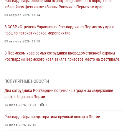
Росгвардейцы обеспечили охрану общественного порядка на
юбилейном фестивале «Звоны России» в Пермском крае
03 августа 2026, 11:14
В СОБР «Стрелец» Управления Росгвардии по Пермскому краю
прошло патриотическое мероприятие
03 августа 2026, 11:09
В Пермском крае семья сотрудника вневедомственной охраны
Росгвардии Пермского края заняла призовое место на фестивале
«Бородачи в Бородулино»
03 августа 2026, 11:06
1
ПОПУЛЯРНЫЕ НОВОСТИ
В Пермском крае росгвардейцы провели «Урок мужества» для
Два сотрудника Росгвардии получили награды за задержание
юных спортсменов
расклейщиков в Перми
03 августа 2026, 10:59
1
14 июля 2026, 11:23
1
Росгвардеец спас тонущую женщину в Пермском крае
Росгвардейцы предотвратила крупный пожар в Перми
30 июля 2026, 05:19
13 июля 2026, 09:40
Сотрудники Росгвардии приняли участие в торжественном