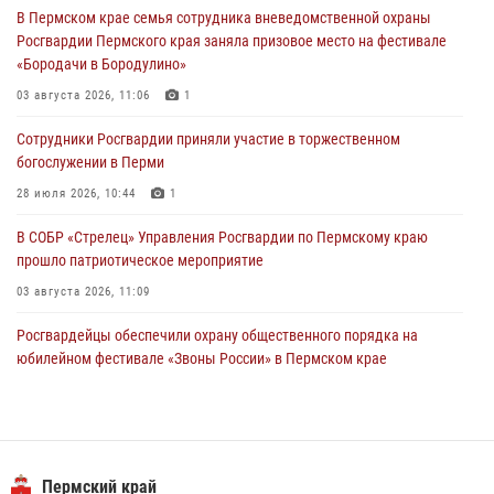
В Пермском крае семья сотрудника вневедомственной охраны
богослужении в Перми
Росгвардии Пермского края заняла призовое место на фестивале
28 июля 2026, 10:44
1
«Бородачи в Бородулино»
Росгвардейцы оказали силовую поддержку при задержании
03 августа 2026, 11:06
1
участников преступной группы в Пермском крае
Сотрудники Росгвардии приняли участие в торжественном
28 июля 2026, 06:15
богослужении в Перми
28 июля 2026, 10:44
1
В СОБР «Стрелец» Управления Росгвардии по Пермскому краю
прошло патриотическое мероприятие
03 августа 2026, 11:09
Росгвардейцы обеспечили охрану общественного порядка на
юбилейном фестивале «Звоны России» в Пермском крае
03 августа 2026, 11:14
Заместитель директора Росгвардии Герой России генерал-
полковник Алексей Кузьменков поздравил специалистов
ветеринарно-санитарной службы с годовщиной образования
Пермский край