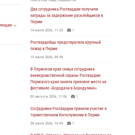
В Пермском крае семья сотрудника
Два сотрудника Росгвардии получили
вневедомственной охраны Росгвардии
награды за задержание расклейщиков в
Пермского края заняла призовое место на
Перми
ующая →
фестивале «Бородачи в Бородулино»
14 июля 2026, 11:23
1
03 августа 2026, 11:06
1
Росгвардейцы предотвратила крупный
В Пермском крае росгвардейцы провели
пожар в Перми
«Урок мужества» для юных спортсменов
13 июля 2026, 09:40
03 августа 2026, 10:59
1
В Пермском крае семья сотрудника
Росгвардеец спас тонущую женщину в
вневедомственной охраны Росгвардии
Пермском крае
Пермского края заняла призовое место на
фестивале «Бородачи в Бородулино»
30 июля 2026, 05:19
03 августа 2026, 11:06
1
Сотрудники Росгвардии приняли участие в
торжественном богослужении в Перми
Сотрудники Росгвардии приняли участие в
торжественном богослужении в Перми
28 июля 2026, 10:44
1
28 июля 2026, 10:44
1
Росгвардейцы оказали силовую поддержку
при задержании участников преступной