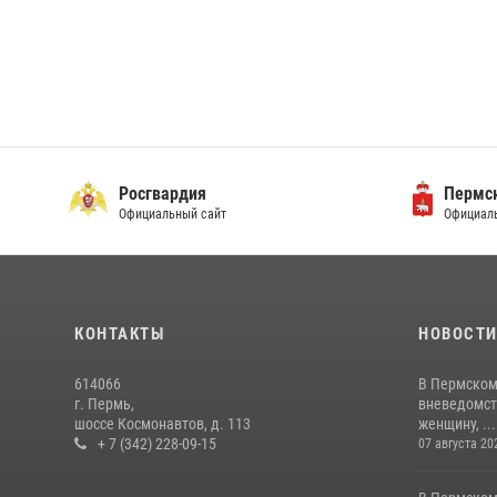
Росгвардия
Пермск
Официальный сайт
Официаль
КОНТАКТЫ
НОВОСТ
614066
В Пермском
г. Пермь,
вневедомст
шоссе Космонавтов, д. 113
женщину, ...
+ 7 (342) 228-09-15
07 августа 20