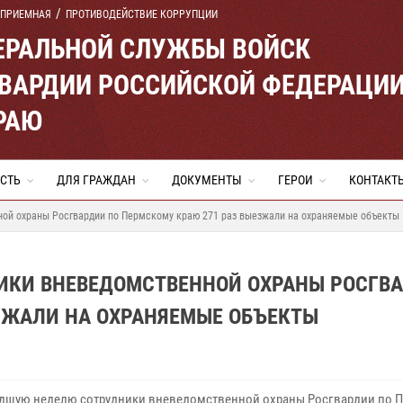
 ПРИЕМНАЯ
ПРОТИВОДЕЙСТВИЕ КОРРУПЦИИ
ЕРАЛЬНОЙ СЛУЖБЫ ВОЙСК
ВАРДИИ РОССИЙСКОЙ ФЕДЕРАЦИ
РАЮ
СТЬ
ДЛЯ ГРАЖДАН
ДОКУМЕНТЫ
ГЕРОИ
КОНТАКТ
ой охраны Росгвардии по Пермскому краю 271 раз выезжали на охраняемые объекты
ИКИ ВНЕВЕДОМСТВЕННОЙ ОХРАНЫ РОСГВ
ЗЖАЛИ НА ОХРАНЯЕМЫЕ ОБЪЕКТЫ
дшую неделю сотрудники вневедомственной охраны Росгвардии по 