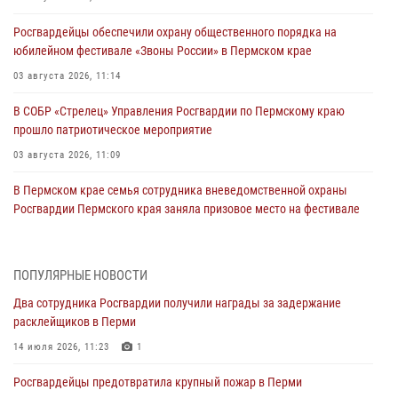
Росгвардейцы обеспечили охрану общественного порядка на
юбилейном фестивале «Звоны России» в Пермском крае
03 августа 2026, 11:14
В СОБР «Стрелец» Управления Росгвардии по Пермскому краю
прошло патриотическое мероприятие
03 августа 2026, 11:09
В Пермском крае семья сотрудника вневедомственной охраны
Росгвардии Пермского края заняла призовое место на фестивале
«Бородачи в Бородулино»
03 августа 2026, 11:06
1
ПОПУЛЯРНЫЕ НОВОСТИ
В Пермском крае росгвардейцы провели «Урок мужества» для
Два сотрудника Росгвардии получили награды за задержание
юных спортсменов
расклейщиков в Перми
03 августа 2026, 10:59
1
14 июля 2026, 11:23
1
Росгвардеец спас тонущую женщину в Пермском крае
Росгвардейцы предотвратила крупный пожар в Перми
30 июля 2026, 05:19