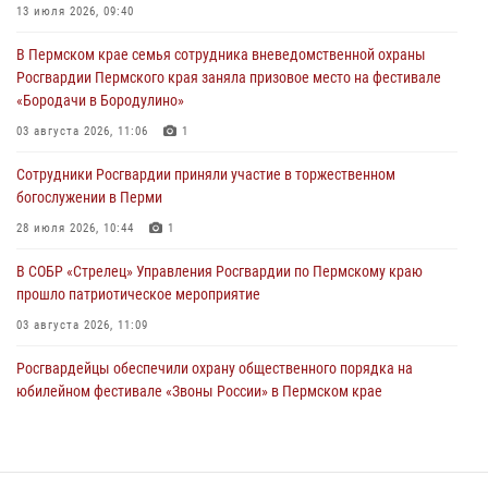
13 июля 2026, 09:40
Сотрудники Росгвардии приняли участие в торжественном
В Пермском крае семья сотрудника вневедомственной охраны
богослужении в Перми
Росгвардии Пермского края заняла призовое место на фестивале
28 июля 2026, 10:44
1
«Бородачи в Бородулино»
Росгвардейцы оказали силовую поддержку при задержании
03 августа 2026, 11:06
1
участников преступной группы в Пермском крае
Сотрудники Росгвардии приняли участие в торжественном
28 июля 2026, 06:15
богослужении в Перми
28 июля 2026, 10:44
1
В СОБР «Стрелец» Управления Росгвардии по Пермскому краю
прошло патриотическое мероприятие
03 августа 2026, 11:09
Росгвардейцы обеспечили охрану общественного порядка на
юбилейном фестивале «Звоны России» в Пермском крае
03 августа 2026, 11:14
Заместитель директора Росгвардии Герой России генерал-
полковник Алексей Кузьменков поздравил специалистов