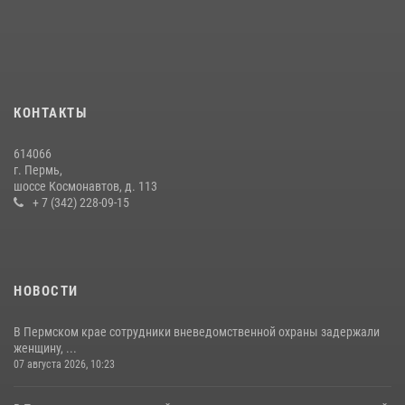
боевого опыта
09 июля 2026, 06:36
Росгвардеец спас тонущую женщину в Пермском крае
30 июля 2026, 05:19
КОНТАКТЫ
Росгвардейцы провели познавательный урок для юных пермяков
614066
17 июля 2026, 10:34
2
г. Пермь,
шоссе Космонавтов, д. 113
+ 7 (342) 228-09-15
НОВОСТИ
В Пермском крае сотрудники вневедомственной охраны задержали
женщину, ...
07 августа 2026, 10:23