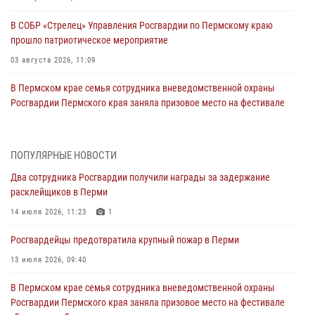
В СОБР «Стрелец» Управления Росгвардии по Пермскому краю
прошло патриотическое мероприятие
03 августа 2026, 11:09
В Пермском крае семья сотрудника вневедомственной охраны
Росгвардии Пермского края заняла призовое место на фестивале
«Бородачи в Бородулино»
03 августа 2026, 11:06
1
ПОПУЛЯРНЫЕ НОВОСТИ
В Пермском крае росгвардейцы провели «Урок мужества» для
Два сотрудника Росгвардии получили награды за задержание
юных спортсменов
расклейщиков в Перми
03 августа 2026, 10:59
1
14 июля 2026, 11:23
1
Росгвардеец спас тонущую женщину в Пермском крае
Росгвардейцы предотвратила крупный пожар в Перми
30 июля 2026, 05:19
13 июля 2026, 09:40
Сотрудники Росгвардии приняли участие в торжественном
В Пермском крае семья сотрудника вневедомственной охраны
богослужении в Перми
Росгвардии Пермского края заняла призовое место на фестивале
28 июля 2026, 10:44
1