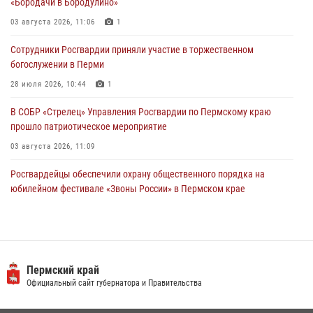
«Бородачи в Бородулино»
Росгвардейцы оказали силовую поддержку при задержании
03 августа 2026, 11:06
1
участников преступной группы в Пермском крае
Сотрудники Росгвардии приняли участие в торжественном
28 июля 2026, 06:15
богослужении в Перми
28 июля 2026, 10:44
1
В СОБР «Стрелец» Управления Росгвардии по Пермскому краю
прошло патриотическое мероприятие
03 августа 2026, 11:09
Росгвардейцы обеспечили охрану общественного порядка на
юбилейном фестивале «Звоны России» в Пермском крае
03 августа 2026, 11:14
Заместитель директора Росгвардии Герой России генерал-
полковник Алексей Кузьменков поздравил специалистов
ветеринарно-санитарной службы с годовщиной образования
Пермский край
Официальный сайт губернатора и Правительства
13 июля 2026, 10:43
В Росгвардии прошла военно-научная конференция по обобщению