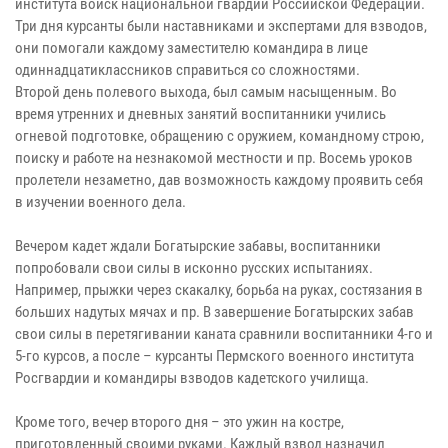
института войск национальной гвардии Российской Федерации.
Три дня курсанты были наставниками и экспертами для взводов,
они помогали каждому заместителю командира в лице
одиннадцатиклассников справиться со сложностями.
Второй день полевого выхода, был самым насыщенным. Во
время утренних и дневных занятий воспитанники учились
огневой подготовке, обращению с оружием, командному строю,
поиску и работе на незнакомой местности и пр. Восемь уроков
пролетели незаметно, дав возможность каждому проявить себя
в изучении военного дела.
Вечером кадет ждали Богатырские забавы, воспитанники
попробовали свои силы в исконно русских испытаниях.
Например, прыжки через скакалку, борьба на руках, состязания в
больших надутых мячах и пр. В завершение Богатырских забав
свои силы в перетягивании каната сравнили воспитанники 4-го и
5-го курсов, а после – курсанты Пермского военного института
Росгвардии и командиры взводов кадетского училища.
Кроме того, вечер второго дня – это ужин на костре,
приготовленный своими руками. Каждый взвод назначил