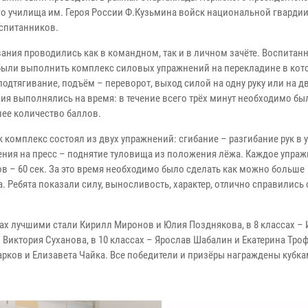
го училища им. Героя России Ф.Кузьмина войск национальной гварди
оспитанников.
ания проводились как в командном, так и в личном зачёте. Воспитан
ыли выполнить комплекс силовых упражнений на перекладине в кот
одтягивание, подъём – переворот, выход силой на одну руку или на дв
ия выполнялись на время: в течение всего трёх минут необходимо бы
ее количество баллов.
 комплекс состоял из двух упражнений: сгибание – разгибание рук в 
ения на пресс – поднятие туловища из положения лёжа. Каждое упра
сов – 60 сек. За это время необходимо было сделать как можно больше
. Ребята показали силу, выносливость, характер, отлично справились 
сах лучшими стали Кирилл Миронов и Юлия Позднякова, в 8 классах – 
и Виктория Суханова, в 10 классах – Ярослав Шабалин и Екатерина Тро
рков и Елизавета Чайка. Все победители и призёры награждены кубка