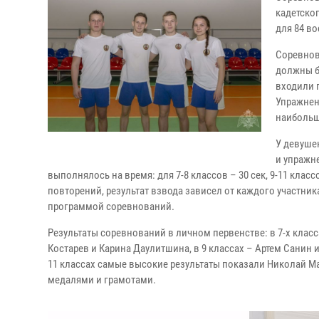
кадетско
для 84 в
Соревнов
должны б
входили п
Упражнен
наибольш
У девушек
и упражн
выполнялось на время: для 7-8 классов – 30 сек, 9-11 клас
повторений, результат взвода зависел от каждого участника
программой соревнований.
Результаты соревнований в личном первенстве: в 7-х клас
Костарев и Карина Даулитшина, в 9 классах – Артем Санин 
11 классах самые высокие результаты показали Николай Ма
медалями и грамотами.