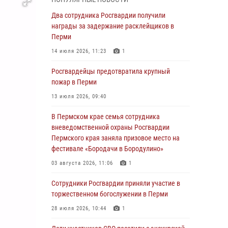
Росгвардеец спас тонущую женщину в
Два сотрудника Росгвардии получили
Пермском крае
награды за задержание расклейщиков в
Перми
30 июля 2026, 05:19
14 июля 2026, 11:23
1
Сотрудники Росгвардии приняли участие в
торжественном богослужении в Перми
Росгвардейцы предотвратила крупный
пожар в Перми
28 июля 2026, 10:44
1
13 июля 2026, 09:40
Росгвардейцы оказали силовую поддержку
при задержании участников преступной
В Пермском крае семья сотрудника
группы в Пермском крае
вневедомственной охраны Росгвардии
Пермского края заняла призовое место на
28 июля 2026, 06:15
фестивале «Бородачи в Бородулино»
Сотрудник СОБР «Стрелец» провели встречу
03 августа 2026, 11:06
1
в рамках ведомственной акции «Каникулы с
Росгвардией»
Сотрудники Росгвардии приняли участие в
торжественном богослужении в Перми
24 июля 2026, 08:45
2
28 июля 2026, 10:44
1
Юные защитники порядка: росгвардейцы
провели день в клубе «Апельсин» города