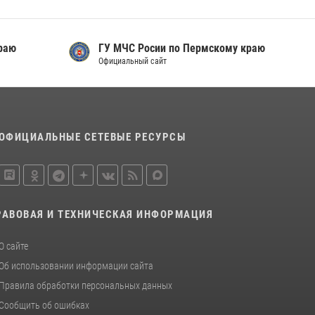
Заместитель директора Росгвардии Герой
России генерал-полковник Алексей
Кузьменков поздравил специалистов
раю
ГУ МЧС Росии по Пермскому краю
ветеринарно-санитарной службы с
Официальный сайт
годовщиной образования
13 июля 2026, 10:43
В Пермском крае росгвардейцы приняли
участие в ярмарке вакансий
ОФИЦИАЛЬНЫЕ СЕТЕВЫЕ РЕСУРСЫ
07 июля 2026, 09:52
РАВОВАЯ И ТЕХНИЧЕСКАЯ ИНФОРМАЦИЯ
О сайте
Об использовании информации сайта
Правила обработки персональных данных
Сообщить об ошибках