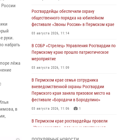
и России
Росгвардейцы обеспечили охрану
общественного порядка на юбилейном
ники
фестивале «Звоны России» в Пермском крае
орый
03 августа 2026, 11:14
е руки.
ло набрать
В СОБР «Стрелец» Управления Росгвардии по
Пермскому краю прошло патриотическое
мероприятие
упоре лёжа
03 августа 2026, 11:09
жнение
В Пермском крае семья сотрудника
с
вневедомственной охраны Росгвардии
Пермского края заняла призовое место на
фестивале «Бородачи в Бородулино»
Илья
фимова, в
03 августа 2026, 11:06
1
ми,
В Пермском крае росгвардейцы провели
«Урок мужества» для юных спортсменов
03 августа 2026, 10:59
1
ПОПУЛЯРНЫЕ НОВОСТИ