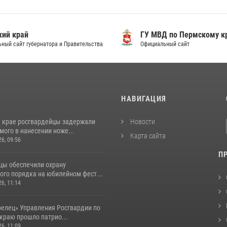
ий край
ГУ МВД по Пермскому к
ный сайт губернатора и Правительства
Официальный сайт
И
НАВИГАЦИЯ
 крае росгвардейцы задержали
Новости
ого в нанесении ноже...
Карта сайта
26, 09:56
П
цы обеспечили охрану
ого порядка на юбилейном фест...
26, 11:14
релец» Управления Росгвардии по
краю прошло патрио...
26, 11:09